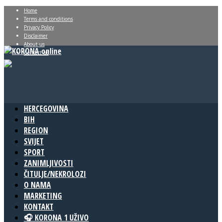
Home
Terms and conditions
Privacy Policy
Disclaimer
About us
Contact us
HERCEGOVINA
BIH
REGION
SVIJET
SPORT
ZANIMLJIVOSTI
ČITULJE/NEKROLOZI
O NAMA
MARKETING
KONTAKT
🎧 KORONA 1 UŽIVO