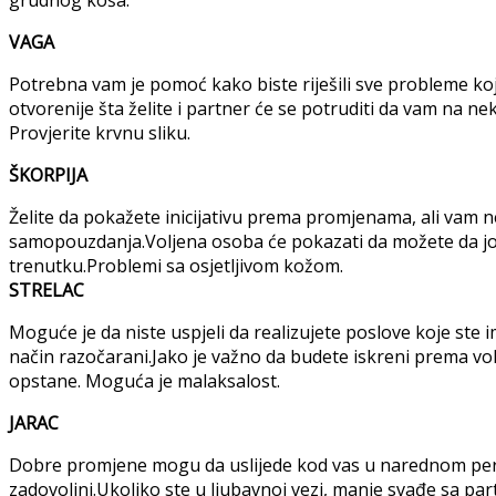
VAGA
Potrebna vam je pomoć kako biste riješili sve probleme koj
otvorenije šta želite i partner će se potruditi da vam na ne
Provjerite krvnu sliku.
ŠKORPIJA
Želite da pokažete inicijativu prema promjenama, ali vam
samopouzdanja.Voljena osoba će pokazati da možete da joj 
trenutku.Problemi sa osjetljivom kožom.
STRELAC
Moguće je da niste uspjeli da realizujete poslove koje ste i
način razočarani.Jako je važno da budete iskreni prema vol
opstane. Moguća je malaksalost.
JARAC
Dobre promjene mogu da uslijede kod vas u narednom perio
zadovoljni.Ukoliko ste u ljubavnoj vezi, manje svađe sa par