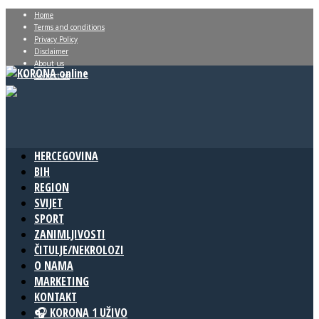
Home
Terms and conditions
Privacy Policy
Disclaimer
About us
Contact us
HERCEGOVINA
BIH
REGION
SVIJET
SPORT
ZANIMLJIVOSTI
ČITULJE/NEKROLOZI
O NAMA
MARKETING
KONTAKT
🎧 KORONA 1 UŽIVO