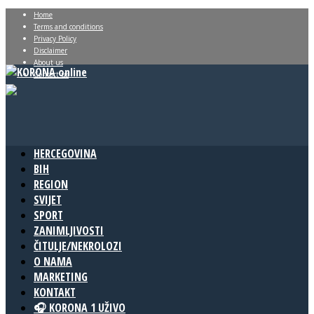
Home
Terms and conditions
Privacy Policy
Disclaimer
About us
Contact us
HERCEGOVINA
BIH
REGION
SVIJET
SPORT
ZANIMLJIVOSTI
ČITULJE/NEKROLOZI
O NAMA
MARKETING
KONTAKT
🎧 KORONA 1 UŽIVO