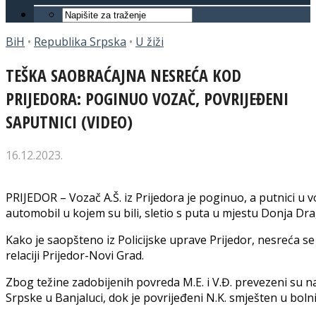
BiH
•
Republika Srpska
•
U žiži
TEŠKA SAOBRAĆAJNA NESREĆA KOD
PRIJEDORA: POGINUO VOZAČ, POVRIJEĐENI
SAPUTNICI (VIDEO)
16.12.2023.
PRIJEDOR – Vozač A.Š. iz Prijedora je poginuo, a putnici u voz
automobil u kojem su bili, sletio s puta u mjestu Donja Dra
Kako je saopšteno iz Policijske uprave Prijedor, nesreća se
relaciji Prijedor-Novi Grad.
Zbog težine zadobijenih povreda M.E. i V.Đ. prevezeni su na
Srpske u Banjaluci, dok je povrijeđeni N.K. smješten u boln