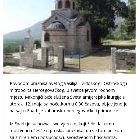
Povodom praznika Svetog Vasilija Tvrdoškog i Ostroškog i
mitropolita Hercegovačkog, u svetiteljevom rodnom
mjestu Mrkonjići biće služena Sveta arhijerejska liturgija u
utorak, 12. maja sa početkom u 8.30 časova, objavljeno je
na sajtu Eparhije zahumsko-hercegovačke i primorske.
Iz Eparhije su pozvali sve vjernike, koji žele da uzmu
molitveno učešće u proslavi praznika, da se tom prilikom,
sa smirenjem i poslušnošću svojstvenom hrišćanima,