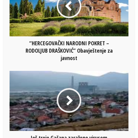
“HERCEGOVAČKI NARODNI POKRET –
RODOLJUB DRAŠKOVIĆ” Obavještenje za
javnost
Još troje Gačana zaraženo virusom