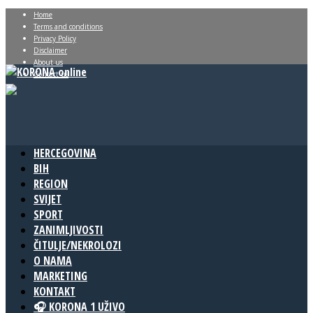
Home
Terms and conditions
Privacy Policy
Disclaimer
About us
Contact us
HERCEGOVINA
BIH
REGION
SVIJET
SPORT
ZANIMLJIVOSTI
ČITULJE/NEKROLOZI
O NAMA
MARKETING
KONTAKT
🎧 KORONA 1 UŽIVO