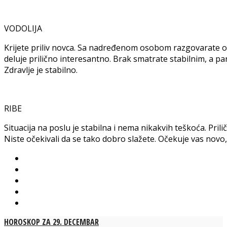
VODOLIJA
Krijete priliv novca. Sa nadređenom osobom razgovarate 
deluje prilično interesantno. Brak smatrate stabilnim, a pa
Zdravlje je stabilno.
RIBE
Situacija na poslu je stabilna i nema nikakvih teškoća. Pril
Niste očekivali da se tako dobro slažete. Očekuje vas novo
HOROSKOP ZA 29. DECEMBAR