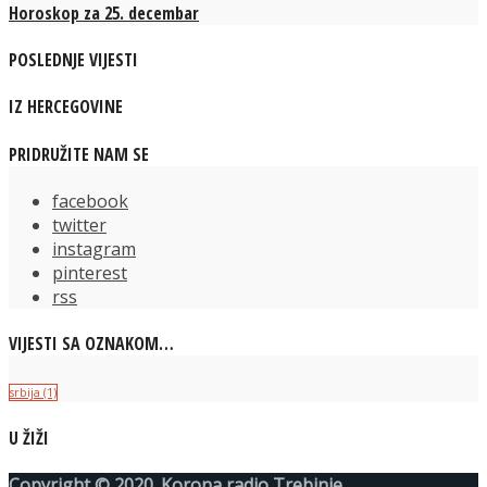
Horoskop za 25. decembar
POSLEDNJE VIJESTI
IZ HERCEGOVINE
PRIDRUŽITE NAM SE
facebook
twitter
instagram
pinterest
rss
VIJESTI SA OZNAKOM…
srbija
(1)
U ŽIŽI
Copyright © 2020. Korona radio Trebinje