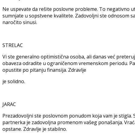
Ne uspevate da rešite poslovne probleme. To negativno ut
sumnjate u sopstvene kvalitete. Zadovoljni ste odnosom sa
naročito sinusi.
STRELAC
Vi ste generalno optimistična osoba, ali danas već preter
obaveza odradite u ograničenom vremenskom periodu. Par
opustite po pitanju finansija. Zdravlje
je solidno.
JARAC
Prezadovoljni ste poslovnom ponudom koja vam je stigla. Sig
partnerka je zadovoljna promenom vašeg ponašanja. Vraća
opstane. Zdravlje je stabilno.