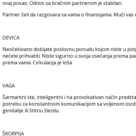
ovaj posao. Odnos sa bračnim partnerom je stabilan.
Partner želi da razgovara sa vama o finansijama. Muči vas
DEVICA
Neočekivano dobijate poslovnu ponudu kojom niste u potpun
nećete prihvatiti. Niste sigurno u svoja osećanja prema par
prema vama. Cirkulacija je loša.
VAGA
Šarmantni ste, inteligentni i na provokativan način predst
potrebu za konstantnom komunikacijom sa voljenom osob
genitalije ili štitnu žlezdu.
ŠKORPIJA