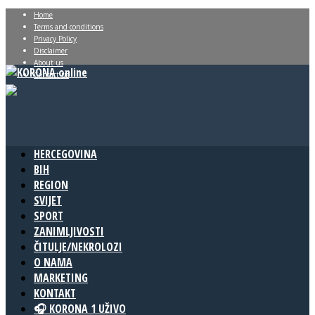
Home
Terms and conditions
Privacy Policy
Disclaimer
About us
Contact us
HERCEGOVINA
BIH
REGION
SVIJET
SPORT
ZANIMLJIVOSTI
ČITULJE/NEKROLOZI
O NAMA
MARKETING
KONTAKT
🎧 KORONA 1 UŽIVO