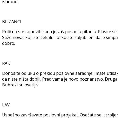
ishranu.
BLIZANCI
Prilično ste tajnoviti kada je vaš posao u pitanju. Plašite 
Stiže novac koji ste čekali. Toliko ste zaljubljeni da je simp
dobro.
RAK
Donosite odluku o prekidu poslovne saradnje. Imate utisak d
da niste ništa dobili. Pred vama je novo poznanstvo. Druga
Bubrezi su osetljivi.
LAV
Uspešno završavate poslovni projekat. Osećate se iscrpljeno