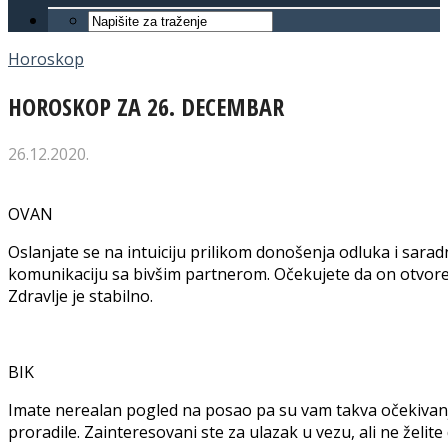
Horoskop
HOROSKOP ZA 26. DECEMBAR
26.12.2020.
OVAN
Oslanjate se na intuiciju prilikom donošenja odluka i sara
komunikaciju sa bivšim partnerom. Očekujete da on otvoren
Zdravlje je stabilno.
BIK
Imate nerealan pogled na posao pa su vam takva očekivanj
proradile. Zainteresovani ste za ulazak u vezu, ali ne želite 