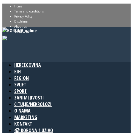
Home
Terms and conditions
Privacy Policy
Disclaimer
About us
Contact us
HERCEGOVINA
BIH
REGION
SVIJET
SPORT
ZANIMLJIVOSTI
ČITULJE/NEKROLOZI
O NAMA
MARKETING
KONTAKT
🎧 KORONA 1 UŽIVO