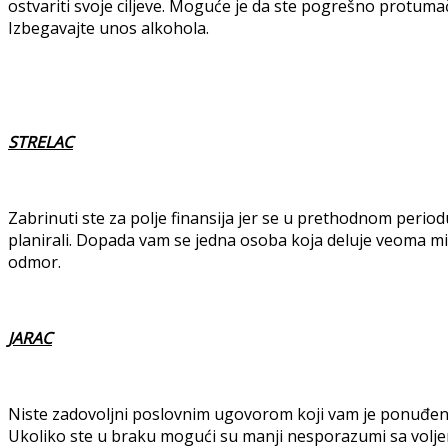
ostvariti svoje ciljeve. Moguće je da ste pogrešno protumač
Izbegavajte unos alkohola.
STRELAC
Zabrinuti ste za polje finansija jer se u prethodnom period
planirali. Dopada vam se jedna osoba koja deluje veoma mis
odmor.
JARAC
Niste zadovoljni poslovnim ugovorom koji vam je ponuđen i
Ukoliko ste u braku mogući su manji nesporazumi sa volj