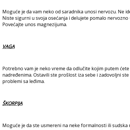
Moguće je da vam neko od saradnika unosi nervozu. Ne ide
Niste sigurni u svoja osećanja i delujete pomalo nervozn
Povećajte unos magnezijuma.
VAGA
Potrebno vam je neko vreme da odlučite kojim putem ćete 
nadređenima. Ostavili ste prošlost iza sebe i zadovoljni s
problemi sa leđima.
ŠKORPIJA
Moguće je da ste usmereni na neke formalnosti ili sudska 