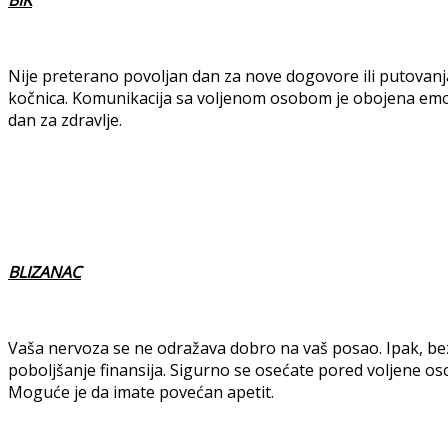
Nije preterano povoljan dan za nove dogovore ili putovanj
kočnica. Komunikacija sa voljenom osobom je obojena emoc
dan za zdravlje.
BLIZANAC
Vaša nervoza se ne odražava dobro na vaš posao. Ipak, be
poboljšanje finansija. Sigurno se osećate pored voljene os
Moguće je da imate povećan apetit.