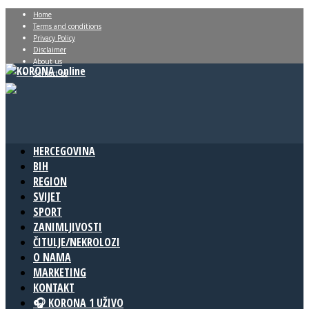
Home
Terms and conditions
Privacy Policy
Disclaimer
About us
Contact us
HERCEGOVINA
BIH
REGION
SVIJET
SPORT
ZANIMLJIVOSTI
ČITULJE/NEKROLOZI
O NAMA
MARKETING
KONTAKT
🎧 KORONA 1 UŽIVO