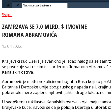
Svijet
ZAMRZAVA SE 7,0 MLRD. $ IMOVINE
ROMANA ABRAMOVIĆA
13.04.2022.
Kraljevski sud Džerzija zvanično je izdao nalog da se zamrz
se povezuje sa ruskim milijarderom Romanom Abramovičem, 
Kanalskih ostrva.
Abramovič je među nekolicinom bogatih Rusa koji su prošlo
Britanije i Evropske unije zbog ruskog napada na Ukrajin
pokrenule mere zaplene njihovih jahti i druge luksuzne im
U saopštenju tužilastva Kanalskih ostrva, koja imaju sam
kraljevske kuće, navodi se da je policija Džerzija u utorak i