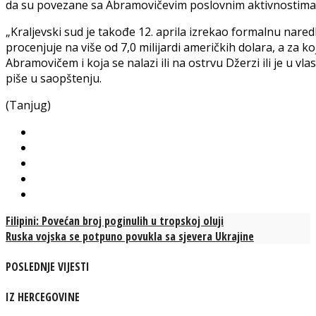
da su povezane sa Abramovičevim poslovnim aktivnostima,
„Kraljevski sud je takođe 12. aprila izrekao formalnu nar
procenjuje na više od 7,0 milijardi američkih dolara, a za 
Abramovičem i koja se nalazi ili na ostrvu Džerzi ili je u vl
piše u saopštenju.
(Tanjug)
Filipini: Povećan broj poginulih u tropskoj oluji
Ruska vojska se potpuno povukla sa sjevera Ukrajine
POSLEDNJE VIJESTI
IZ HERCEGOVINE