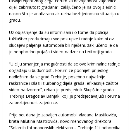
rasvijeteljeni zbog čega Forum za bezbjednost zajednice
dijeli zabrinutost građana”, zaključeno je na ovoj sjednici
nakon što je analizirana aktuelna bezbjednosna situacija u
gradu.
Uz objašnjenje da su informisani i o tome da policija i
tužilaštvo preduzimaju sve postupke i radnje kako bi ovi
slučajevi paljenja automobila bili riješeni, zaključeno je da
je neophodno pojačati video-nadzor na teritoriji grada.
“U cilju smanjenja mogućnosti da se ove kriminalne radnje
događaju u budućnosti, Forum će podnijeti prijedlog
nadležnim da se grad Trebinje, posebno najvažnije
raskrsnice i izlazi iz urbanog dijela grada, efikasnije zaštite
video-nadzorom”, rekao je predsjednik Skupštine grada
Trebinja Dragoslav Banjak, koji je predsjedavajući Foruma
za bezbjednost zajednice.
Prije pet dana je zapaljen automobil Vladana Mastilovića,
brata Milutina Mastilovića, novoimenovanog direktora
“Solarnih fotonaponskih elektrana – Trebinje 1” i odbornika