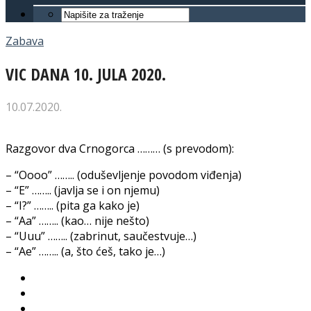
Zabava
VIC DANA 10. JULA 2020.
10.07.2020.
Razgovor dva Crnogorca ……… (s prevodom):
– “Oooo” …….. (oduševljenje povodom viđenja)
– “E” …….. (javlja se i on njemu)
– “I?” …….. (pita ga kako je)
– “Aa” …….. (kao… nije nešto)
– “Uuu” …….. (zabrinut, saučestvuje…)
– “Ae” …….. (a, što ćeš, tako je…)