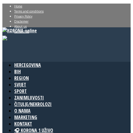
Home
Terms and conditions
Privacy Policy
Disclaimer
About us
Contact us
HERCEGOVINA
BIH
REGION
SVIJET
SPORT
ZANIMLJIVOSTI
ČITULJE/NEKROLOZI
O NAMA
MARKETING
KONTAKT
🎧 KORONA 1 UŽIVO