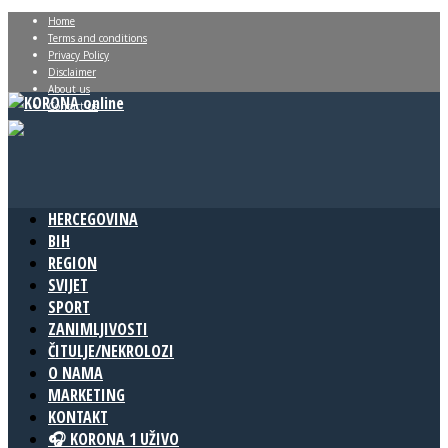
Home
Terms and conditions
Privacy Policy
Disclaimer
About us
Contact us
HERCEGOVINA
BIH
REGION
SVIJET
SPORT
ZANIMLJIVOSTI
ČITULJE/NEKROLOZI
O NAMA
MARKETING
KONTAKT
🎧 KORONA 1 UŽIVO