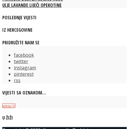
ULJE LAVANDE LIJEČI OPEKOTINE
POSLEDNJE VIJESTI
IZ HERCEGOVINE
PRIDRUŽITE NAM SE
facebook
twitter
instagram
pinterest
rss
VIJESTI SA OZNAKOM…
srbija
(1)
U ŽIŽI