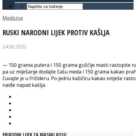
Medicina
RUSKI NARODNI LIJEK PROTIV KAŠLJA
24.06.2020.
— 150 grama putera i 150 grama guščije masti rastopite na t
pa uz miješanje dodajte čašu meda i 150 grama kakao praha
čuvajte je u frižideru. Po jednu kašičicu kakao smješe rastopi
naiđe napad kašlja.
PRIRODNI LIJEK ZA MASNU KOSU