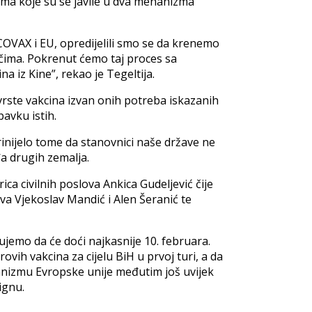
ama koje su se javile u dva mehanizma
OVAX i EU, opredijelili smo se da krenemo
ačima. Pokrenut ćemo taj proces sa
 iz Kine”, rekao je Tegeltija.
e vrste vakcina izvan onih potreba iskazanih
avku istih.
inijelo tome da stanovnici naše države ne
a drugih zemalja.
ica civilnih poslova Ankica Gudeljević čije
va Vjekoslav Mandić i Alen Šeranić te
jemo da će doći najkasnije 10. februara.
rovih vakcina za cijelu BiH u prvoj turi, a da
hanizmu Evropske unije međutim još uvijek
ignu.