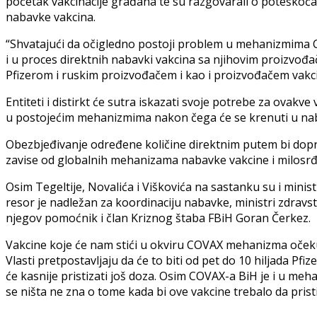
početak vakcinacije građana te su razgovarali o poteškoć
nabavke vakcina.
“Shvatajući da očigledno postoji problem u mehanizmima C
i u proces direktnih nabavki vakcina sa njihovim proizvođ
Pfizerom i ruskim proizvođačem i kao i proizvođačem vakcina
Entiteti i distirkt će sutra iskazati svoje potrebe za ovakv
u postojećim mehanizmima nakon čega će se krenuti u nab
Obezbjeđivanje određene količine direktnim putem bi dopr
zavise od globalnih mehanizama nabavke vakcine i milosrđ
Osim Tegeltije, Novalića i Viškovića na sastanku su i ministr
resor je nadležan za koordinaciju nabavke, ministri zdravst
njegov pomoćnik i član Kriznog štaba FBiH Goran Čerkez.
Vakcine koje će nam stići u okviru COVAX mehanizma očeku
Vlasti pretpostavljaju da će to biti od pet do 10 hiljada Pfize
će kasnije pristizati još doza. Osim COVAX-a BiH je i u me
se ništa ne zna o tome kada bi ove vakcine trebalo da prist