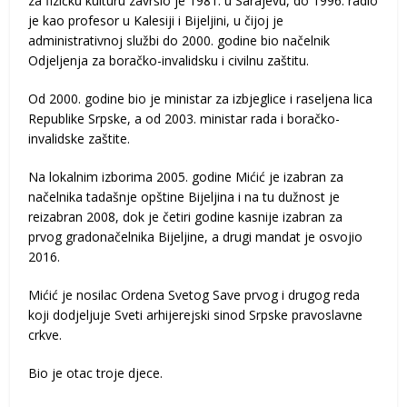
za fizičku kulturu završio je 1981. u Sarajevu, do 1996. radio
je kao profesor u Kalesiji i Bijeljini, u čijoj je
administrativnoj službi do 2000. godine bio načelnik
Odjeljenja za boračko-invalidsku i civilnu zaštitu.
Od 2000. godine bio je ministar za izbjeglice i raseljena lica
Republike Srpske, a od 2003. ministar rada i boračko-
invalidske zaštite.
Na lokalnim izborima 2005. godine Mićić je izabran za
načelnika tadašnje opštine Bijeljina i na tu dužnost je
reizabran 2008, dok je četiri godine kasnije izabran za
prvog gradonačelnika Bijeljine, a drugi mandat je osvojio
2016.
Mićić je nosilac Ordena Svetog Save prvog i drugog reda
koji dodjeljuje Sveti arhijerejski sinod Srpske pravoslavne
crkve.
Bio je otac troje djece.