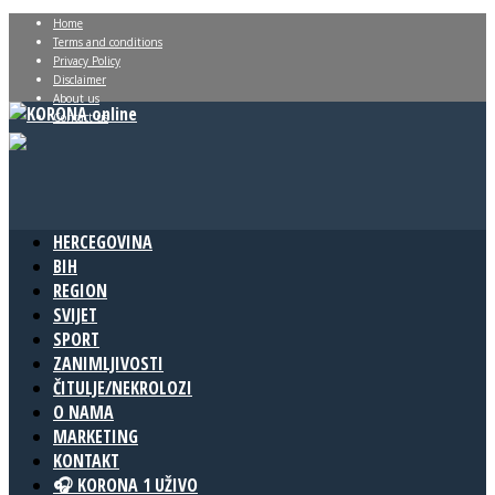
Home
Terms and conditions
Privacy Policy
Disclaimer
About us
Contact us
HERCEGOVINA
BIH
REGION
SVIJET
SPORT
ZANIMLJIVOSTI
ČITULJE/NEKROLOZI
O NAMA
MARKETING
KONTAKT
🎧 KORONA 1 UŽIVO