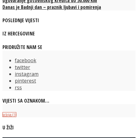
ugovaranje gotovinskog kredita do 50.000 KM
Danas je Badnji dan – praznik ljubavi i pomirenja
POSLEDNJE VIJESTI
IZ HERCEGOVINE
PRIDRUŽITE NAM SE
facebook
twitter
instagram
pinterest
rss
VIJESTI SA OZNAKOM…
srbija
(1)
U ŽIŽI