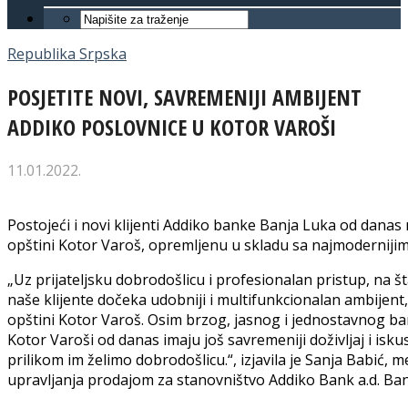
Republika Srpska
POSJETITE NOVI, SAVREMENIJI AMBIJENT
ADDIKO POSLOVNICE U KOTOR VAROŠI
11.01.2022.
Postojeći i novi klijenti Addiko banke Banja Luka od dana
opštini Kotor Varoš, opremljenu u skladu sa najmoderniji
„Uz prijateljsku dobrodošlicu i profesionalan pristup, na šta
naše klijente dočeka udobniji i multifunkcionalan ambijent,
opštini Kotor Varoš. Osim brzog, jasnog i jednostavnog bank
Kotor Varoši od danas imaju još savremeniji doživljaj i is
prilikom im želimo dobrodošlicu.“, izjavila je Sanja Babić, 
upravljanja prodajom za stanovništvo Addiko Bank a.d. Ban