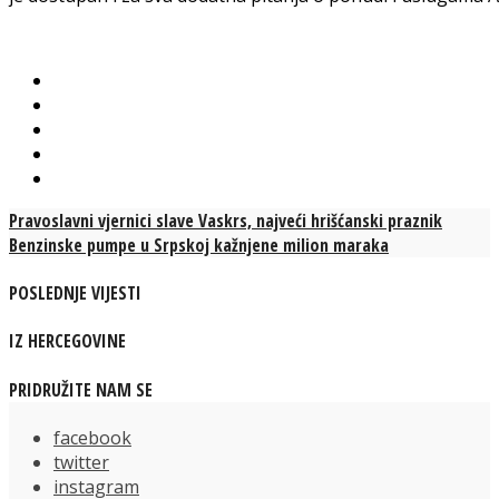
Pravoslavni vjernici slave Vaskrs, najveći hrišćanski praznik
Benzinske pumpe u Srpskoj kažnjene milion maraka
POSLEDNJE VIJESTI
IZ HERCEGOVINE
PRIDRUŽITE NAM SE
facebook
twitter
instagram