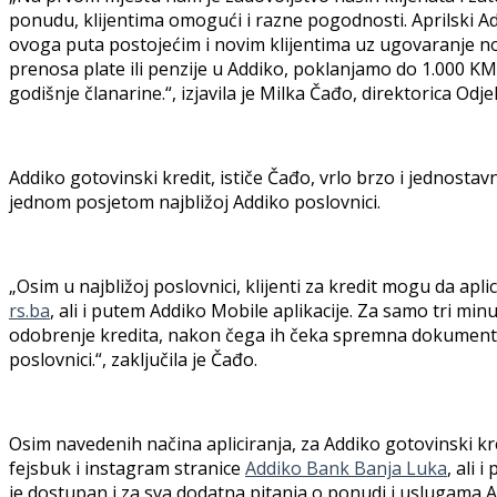
ponudu, klijentima omogući i razne pogodnosti. Aprilski A
ovoga puta postojećim i novim klijentima uz ugovaranje no
prenosa plate ili penzije u Addiko, poklanjamo do 1.000 KM
godišnje članarine.“, izjavila je Milka Čađo, direktorica Od
Addiko gotovinski kredit, ističe Čađo, vrlo brzo i jednostav
jednom posjetom najbližoj Addiko poslovnici.
„Osim u najbližoj poslovnici, klijenti za kredit mogu da apl
rs.ba
, ali i putem Addiko Mobile aplikacije. Za samo tri mi
odobrenje kredita, nakon čega ih čeka spremna dokumentac
poslovnici.“, zaključila je Čađo.
Osim navedenih načina apliciranja, za Addiko gotovinski kr
fejsbuk i instagram stranice
Addiko Bank Banja Luka
, ali 
je dostupan i za sva dodatna pitanja o ponudi i uslugama 