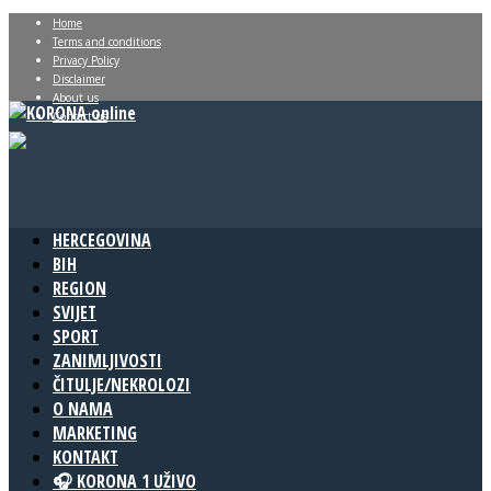
Home
Terms and conditions
Privacy Policy
Disclaimer
About us
Contact us
HERCEGOVINA
BIH
REGION
SVIJET
SPORT
ZANIMLJIVOSTI
ČITULJE/NEKROLOZI
O NAMA
MARKETING
KONTAKT
🎧 KORONA 1 UŽIVO