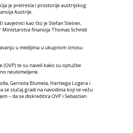
ija je pretresla i prostorije austrijskog
ansija Austrije.
i savjetnici kao što je Stefan Steiner,
r Ministarstva finansija Thomas Schmid
lašavanju u medijima u ukupnom iznosu
ije (OVP) te su naveli kako su optužbe
uno neutemeljene.
rolla, Gernota Blumela, Hartiwga Logera i
 se slučaj gradi na navodima koji se vežu
ljem – da se diskreditira OVP i Sebastian