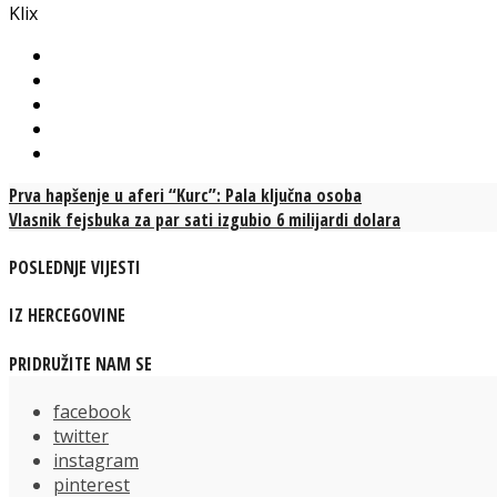
Klix
Prva hapšenje u aferi “Kurc”: Pala ključna osoba
Vlasnik fejsbuka za par sati izgubio 6 milijardi dolara
POSLEDNJE VIJESTI
IZ HERCEGOVINE
PRIDRUŽITE NAM SE
facebook
twitter
instagram
pinterest