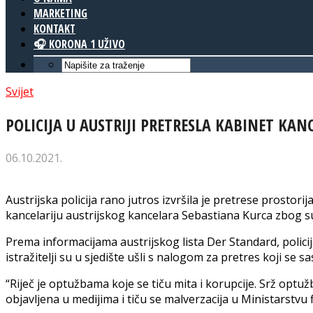
MARKETING
KONTAKT
🎧 KORONA 1 UŽIVO
Svijet
POLICIJA U AUSTRIJI PRETRESLA KABINET KA
06.10.2021.
Austrijska policija rano jutros izvršila je pretrese prostor
kancelariju austrijskog kancelara Sebastiana Kurca zbog s
Prema informacijama austrijskog lista Der Standard, policij
istražitelji su u sjedište ušli s nalogom za pretres koji se s
“Riječ je optužbama koje se tiču mita i korupcije. Srž optuž
objavljena u medijima i tiču se malverzacija u Ministarstvu f