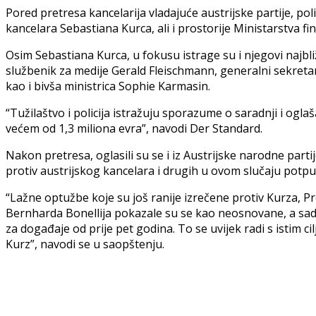
Pored pretresa kancelarija vladajuće austrijske partije, polic
kancelara Sebastiana Kurca, ali i prostorije Ministarstva fin
Osim Sebastiana Kurca, u fokusu istrage su i njegovi najbliž
službenik za medije Gerald Fleischmann, generalni sekreta
kao i bivša ministrica Sophie Karmasin.
“Tužilaštvo i policija istražuju sporazume o saradnji i og
većem od 1,3 miliona evra”, navodi Der Standard.
Nakon pretresa, oglasili su se i iz Austrijske narodne part
protiv austrijskog kancelara i drugih u ovom slučaju potp
“Lažne optužbe koje su još ranije izrečene protiv Kurza, P
Bernharda Bonellija pokazale su se kao neosnovane, a sada
za događaje od prije pet godina. To se uvijek radi s istim ci
Kurz”, navodi se u saopštenju.