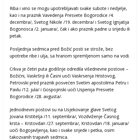
Riba i vino se mogu upotrebljavati svake subote i nedjelje,
kao i na praznik Vavedenja Presvete Bogorodice /4.
decembra/, Svetog Nikole /19. decembra/ i Svetog Ignjatija
Bogonosca /2. januara/, čak i ako praznik padne u srijedu ili
petak.
Posljednja sedmica pred Božić posti se strože, bez
upotrebe ribe i ulja, sa hranom spremljenom samo na vodi.
Crkva je četiri puta godišnje odredila višednevne postove –
Božićni, Vaskršnji ili Časni uoči Vaskrsenja Hristovog,
Petrovski pred praznik posvećen Svetim apostolima Petru i
Pavlu /12. jula/ i Gospojinski uoči Uspenija Presvete
Bogorodice /28. avgusta/.
Jednodnevni postovi su na Usjekovanje glave Svetog
Jovana Кrstitelja /11. septembra/, Vozdviženje Časnog
krsta – Кrstovdan /27. septembra/, Кrstovdan /18. januara/
uoči Bogojavljenja, kao i svake srijede i petka, osim
takozvanih trapavih sedmica.