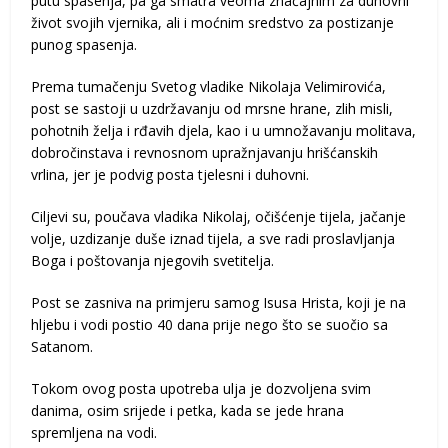
putu spasenja, pa ga smatra veoma značajnim za duhovni
život svojih vjernika, ali i moćnim sredstvo za postizanje
punog spasenja.
Prema tumačenju Svetog vladike Nikolaja Velimirovića,
post se sastoji u uzdržavanju od mrsne hrane, zlih misli,
pohotnih želja i rđavih djela, kao i u umnožavanju molitava,
dobročinstava i revnosnom upražnjavanju hrišćanskih
vrlina, jer je podvig posta tjelesni i duhovni.
Ciljevi su, poučava vladika Nikolaj, očišćenje tijela, jačanje
volje, uzdizanje duše iznad tijela, a sve radi proslavljanja
Boga i poštovanja njegovih svetitelja.
Post se zasniva na primjeru samog Isusa Hrista, koji je na
hljebu i vodi postio 40 dana prije nego što se suočio sa
Satanom.
Tokom ovog posta upotreba ulja je dozvoljena svim
danima, osim srijede i petka, kada se jede hrana
spremljena na vodi.