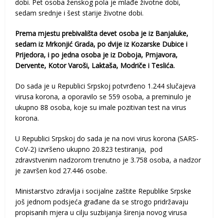
dobi. Pet osoba ženskog pola je mlađe životne dobi,
sedam srednje i šest starije životne dobi.
Prema mjestu prebivališta devet osoba je iz Banjaluke,
sedam iz Mrkonjić Grada, po dvije iz Kozarske Dubice i
Prijedora, i po jedna osoba je iz Doboja, Prnjavora,
Dervente, Kotor Varoši, Laktaša, Modriče i Teslića.
Do sada je u Republici Srpskoj potvrđeno 1.244 slučajeva
virusa korona, a oporavilo se 559 osoba, a preminulo je
ukupno 88 osoba, koje su imale pozitivan test na virus
korona.
U Republici Srpskoj do sada je na novi virus korona (SARS-
CoV-2) izvršeno ukupno 20.823 testiranja, pod
zdravstvenim nadzorom trenutno je 3.758 osoba, a nadzor
je završen kod 27.446 osobe.
Ministarstvo zdravlja i socijalne zaštite Republike Srpske
još jednom podsjeća građane da se strogo pridržavaju
propisanih mjera u cilju suzbijanja širenja novog virusa