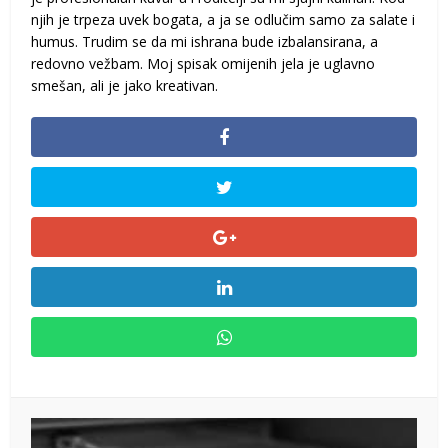
njih je trpeza uvek bogata, a ja se odlučim samo za salate i
humus. Trudim se da mi ishrana bude izbalansirana, a
redovno vežbam. Moj spisak omijenih jela je uglavno
smešan, ali je jako kreativan.