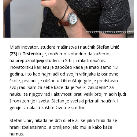
????????????????????????????
Mladi inovator, student mašinstva i naučnik
Stefan Unić
(23) iz Trstenika
je, možemo slobodno da kažemo,
najprepoznatljiviji student u Srbiji i mladi naučnik.
Inovatorsku karijeru je započeo kada je imao samo 13
godina, i to kao najmlađi od svojih vršnjaka iz osnovne
škole, prvi put je otišao u Lihtenštajn gde je predstavio
svoj rad. Sam za sebe kaže da je “veliki zaluđenik” za
nauku, te njegov rad i aktivnosti prati veliki broj mladih ljudi
širom zemlje i sveta. Stefan je svetski priznati naučnik i
genije iz oblasti zaštite životne sredine.
Stefan Unić, nikada ne drži dijete ali se jako trudi da se
hrani izbalansirano, a omiljeno jelo mu je kako kaže
humus.