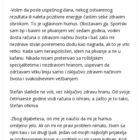
-Volim da posle uspešnog dana, nekog ostvarenog
rezultata ili naleta pozitivne energije častim sebe zdravim
obrokom. To je uglavnom humus. Obožavam ga. Sportski
sam tip i bavim se plivanjem već sedam godina, vodim
dosta računa o zdravom načinu života i baš zato mi
nezdrave stvari povremeno dođu kao nagrada, ali to je vrlo
retko. Kada sam neraspoložen, idem na plivanje a ne u
kafanu. Nikada nisam preterivao sa roštiljskim
specijalitetima i nezdravom hranom, uspevam da
održavam vitku liniju samo i isključivo zdravim načinom
života i svakodnevnim vežbanjem.
Stefan slatkiše ne voli, već isključivo zdravu hranu. Od svoje
četrnaeste godine vodi računa o ishrani, a zašto je to tako,
Stefan otkriva:
-Zbog dijabetesa, on me je naučio da mi je humus
omiljeno jelo. Ali on mi ne pravi problem nimalo, živim sa
njim kao i svi drugi ljudi. Jedan od mojih najboljih prijatelja
je profesionalan kuvar a i roditelji su mi sjajni kulinari. Kod