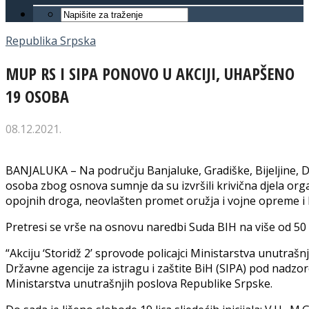
Republika Srpska
MUP RS I SIPA PONOVO U AKCIJI, UHAPŠENO
19 OSOBA
08.12.2021.
BANJALUKA – Na području Banjaluke, Gradiške, Bijeljine, 
osoba zbog osnova sumnje da su izvršili krivična djela org
opojnih droga, neovlašten promet oružja i vojne opreme i kr
Pretresi se vrše na osnovu naredbi Suda BIH na više od 50 l
“Akciju ‘Storidž 2’ sprovode policajci Ministarstva unutraš
Državne agencije za istragu i zaštite BiH (SIPA) pod nadzo
Ministarstva unutrašnjih poslova Republike Srpske.