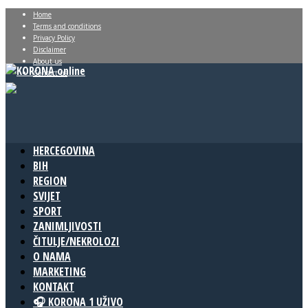
Home
Terms and conditions
Privacy Policy
Disclaimer
About us
Contact us
HERCEGOVINA
BIH
REGION
SVIJET
SPORT
ZANIMLJIVOSTI
ČITULJE/NEKROLOZI
O NAMA
MARKETING
KONTAKT
🎧 KORONA 1 UŽIVO