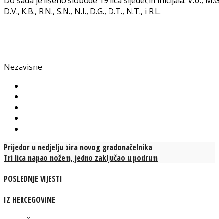
Do sada je lišeno slobode 19 lica sljedećih inicijala: V.U., M.G., S
D.V., K.B., R.N., S.N., N.I., D.G., D.T., N.T., i R.L.
Nezavisne
Prijedor u nedjelju bira novog gradonačelnika
Tri lica napao nožem, jedno zaključao u podrum
POSLEDNJE VIJESTI
IZ HERCEGOVINE