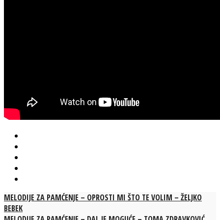
MELODIJE ZA PAMĆENJE – OPROSTI MI ŠTO TE VOLIM – ŽELJKO
BEBEK
MELODIJE ZA PAMĆENJE – DAL JE MOGUĆE – TOMA ZDRAVKOVIĆ