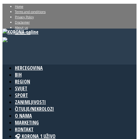
Home
Terms and conditions
Privacy Policy
Disclaimer
About us
Contact us
HERCEGOVINA
BIH
REGION
SVIJET
SPORT
ZANIMLJIVOSTI
ČITULJE/NEKROLOZI
O NAMA
MARKETING
KONTAKT
🎧 KORONA 1 UŽIVO