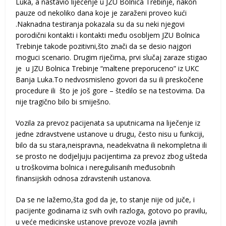
Luka, a nastavio liječenje u JZU Bolnica Trebinje, nakon
pauze od nekoliko dana koje je zaraženi proveo kući
.Naknadna testiranja pokazala su da su neki njegovi
porodični kontakti i kontakti među osobljem JZU Bolnica
Trebinje takode pozitivni,što znači da se desio najgori
moguci scenario. Drugim riječima, prvi slučaj zaraze stigao
je u JZU Bolnica Trebinje “maltene preporuceno” iz UKC
Banja Luka.To nedvosmisleno govori da su ili preskočene
procedure ili što je još gore – štedilo se na testovima. Da
nije tragično bilo bi smiješno.
Vozila za prevoz pacijenata sa uputnicama na liječenje iz
jedne zdravstvene ustanove u drugu, često nisu u funkciji,
bilo da su stara,neispravna, neadekvatna ili nekompletna ili
se prosto ne dodjeljuju pacijentima za prevoz zbog ušteda
u troškovima bolnica i neregulisanih međusobnih
finansijskih odnosa zdravstenih ustanova.
Da se ne lažemo,šta god da je, to stanje nije od juče, i
pacijente godinama iz svih ovih razloga, gotovo po pravilu,
u veće medicinske ustanove prevoze vozila javnih