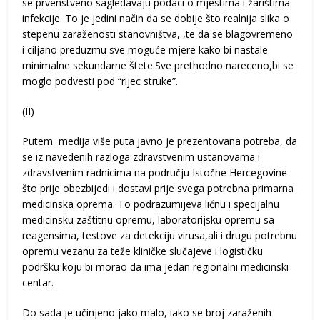
se prvenstveno sagledavaju podaci o mjestima i žarištima
infekcije. To je jedini način da se dobije što realnija slika o
stepenu zaraženosti stanovništva, ,te da se blagovremeno
i ciljano preduzmu sve moguće mjere kako bi nastale
minimalne sekundarne štete.Sve prethodno nareceno,bi se
moglo podvesti pod “rijec struke”.
(II)
Putem medija više puta javno je prezentovana potreba, da
se iz navedenih razloga zdravstvenim ustanovama i
zdravstvenim radnicima na području Istočne Hercegovine
što prije obezbijedi i dostavi prije svega potrebna primarna
medicinska oprema. To podrazumijeva ličnu i specijalnu
medicinsku zaštitnu opremu, laboratorijsku opremu sa
reagensima, testove za detekciju virusa,ali i drugu potrebnu
opremu vezanu za teže kliničke slučajeve i logističku
podršku koju bi morao da ima jedan regionalni medicinski
centar.
Do sada je učinjeno jako malo, iako se broj zaraženih