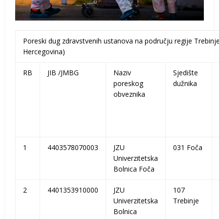
Poreski dug zdravstvenih ustanova na području regije Trebinje
Hercegovina)
RB
JIB /JMBG
Naziv
Sjedište
poreskog
dužnika
obveznika
1
4403578070003
JZU
031 Foča
Univerzitetska
Bolnica Foča
2
4401353910000
JZU
107
Univerzitetska
Trebinje
Bolnica