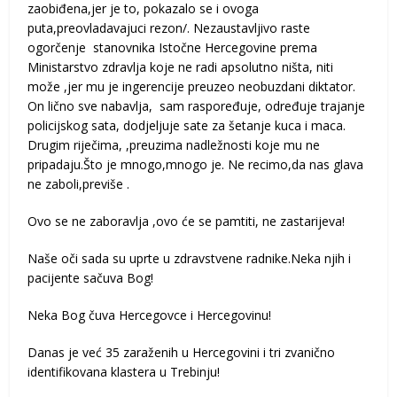
zaobiđena,jer je to, pokazalo se i ovoga
puta,preovladavajuci rezon/. Nezaustavljivo raste
ogorčenje stanovnika Istočne Hercegovine prema
Ministarstvo zdravlja koje ne radi apsolutno ništa, niti
može ,jer mu je ingerencije preuzeo neobuzdani diktator.
On lično sve nabavlja, sam raspoređuje, određuje trajanje
policijskog sata, dodjeljuje sate za šetanje kuca i maca.
Drugim riječima, ,preuzima nadležnosti koje mu ne
pripadaju.Što je mnogo,mnogo je. Ne recimo,da nas glava
ne zaboli,previše .
Ovo se ne zaboravlja ,ovo će se pamtiti, ne zastarijeva!
Naše oči sada su uprte u zdravstvene radnike.Neka njih i
pacijente sačuva Bog!
Neka Bog čuva Hercegovce i Hercegovinu!
Danas je već 35 zaraženih u Hercegovini i tri zvanično
identifikovana klastera u Trebinju!