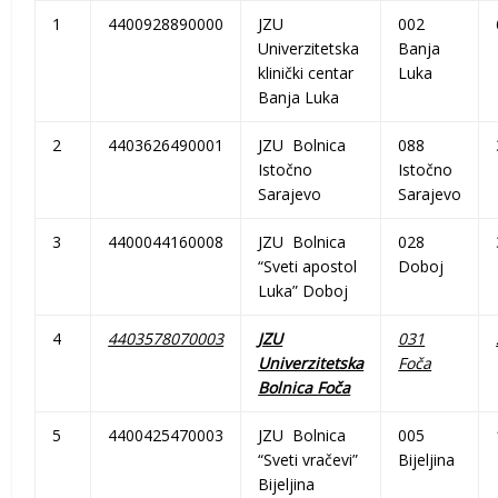
1
4400928890000
JZU
002
Univerzitetska
Banja
klinički centar
Luka
Banja Luka
2
4403626490001
JZU Bolnica
088
Istočno
Istočno
Sarajevo
Sarajevo
3
4400044160008
JZU Bolnica
028
“Sveti apostol
Doboj
Luka” Doboj
4
4403578070003
JZU
031
Univerzitetska
Foča
Bolnica Foča
5
4400425470003
JZU Bolnica
005
“Sveti vračevi”
Bijeljina
Bijeljina