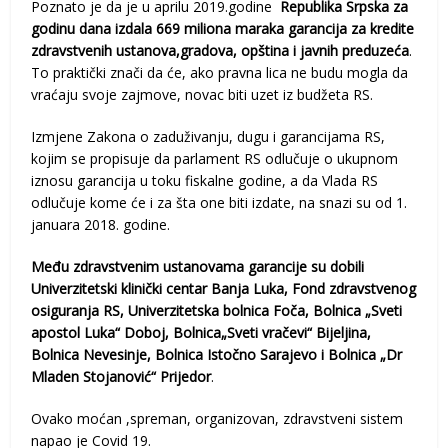
Poznato je da je u aprilu 2019.godine
Republika Srpska za
godinu dana izdala 669 miliona maraka garancija za kredite
zdravstvenih ustanova,gradova, opština i javnih preduzeća
.
To praktički znači da će, ako pravna lica ne budu mogla da
vraćaju svoje zajmove, novac biti uzet iz budžeta RS.
Izmjene Zakona o zaduživanju, dugu i garancijama RS,
kojim se propisuje da parlament RS odlučuje o ukupnom
iznosu garancija u toku fiskalne godine, a da Vlada RS
odlučuje kome će i za šta one biti izdate, na snazi su od 1.
januara 2018. godine.
Među zdravstvenim ustanovama garancije su dobili
Univerzitetski klinički centar Banja Luka, Fond zdravstvenog
osiguranja RS, Univerzitetska bolnica Foča, Bolnica „Sveti
apostol Luka“ Doboj, Bolnica„Sveti vračevi“ Bijeljina,
Bolnica Nevesinje, Bolnica Istočno Sarajevo i Bolnica „Dr
Mladen Stojanović“ Prijedor
.
Ovako moćan ,spreman, organizovan, zdravstveni sistem
napao je Covid 19.