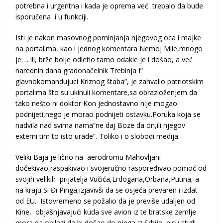
potrebna i urgentna i kada je oprema već trebalo da bude
isporučena i u funkciji.
Isti je nakon masovnog pominjanja njegovog oca i majke
na portalima, kao i jednog komentara Nemoj Mile,mnogo
je…. !!!, brže bolje odletio tamo odakle je i došao, a već
narednih dana gradonačelnik Trebinja I”
glavnokomandujuci Kriznog štaba”, je zahvalio patriotskim
portalima što su ukinuli komentare,sa obrazloženjem da
tako nešto ni doktor Kon jednostavno nije mogao
podnijeti,nego je morao podnijeti ostavku.Poruka koja se
nadvila nad svima nama”ne daj Boze da on,ili njegov
externi tim to isto urade”. Toliko i o slobodi medija.
Veliki Baja je lično na aerodromu Mahovljani
dočekivao,raspakivao i svojeručno raspoređivao pomoć od
svojih velikih prijatelja Vučića,Erdogana,Orbana,Putina, a
na kraju Si Đi Pinga,izjavivši da se osjeća prevaren i izdat
od EU. Istovremeno se požalio da je previše udaljen od
Kine, objašnjavajući kuda sve avion iz te bratske zemlje
mora da obilazi da bi došao do njega.Iz Srbije nisu stigli