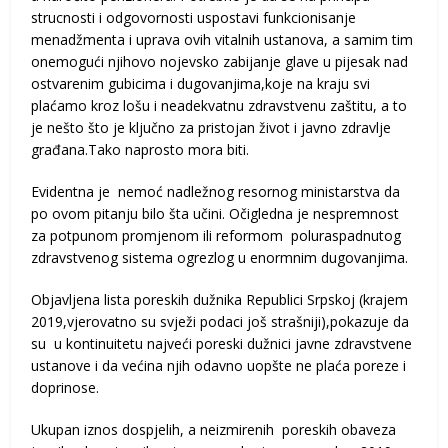
strucnosti i odgovornosti uspostavi funkcionisanje
menadžmenta i uprava ovih vitalnih ustanova, a samim tim
onemogući njihovo nojevsko zabijanje glave u pijesak nad
ostvarenim gubicima i dugovanjima,koje na kraju svi
plaćamo kroz lošu i neadekvatnu zdravstvenu zaštitu, a to
je nešto što je ključno za pristojan život i javno zdravlje
građana.Tako naprosto mora biti.
Evidentna je nemoć nadležnog resornog ministarstva da
po ovom pitanju bilo šta učini. Očigledna je nespremnost
za potpunom promjenom ili reformom poluraspadnutog
zdravstvenog sistema ogrezlog u enormnim dugovanjima.
Objavljena lista poreskih dužnika Republici Srpskoj (krajem
2019,vjerovatno su svježi podaci još strašniji),pokazuje da
su u kontinuitetu najveći poreski dužnici javne zdravstvene
ustanove i da većina njih odavno uopšte ne plaća poreze i
doprinose.
Ukupan iznos dospjelih, a neizmirenih poreskih obaveza