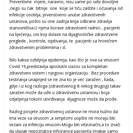
Preventivne mjere, naravno, nisu same po sebi dovoljne
,nego su čak bitnije one koje se tiču zaštite i očuvanja od
infekcije osoblja, prvenstveno unutar zdravstvenih
ustanova, pošto su one zadnja linija odbrane zdravlja
stanovništva.U njima borave zdravstveni radnici , pacijenti
na liječenju, oni koji dolaze na dijagnostičke zdravstvene
preglede , kontrole, ispitivanja, te pacijenti sa hroničnim
zdravstvenim problemima i sl.
Bilo kakva ozbiljnija epidemija, kao što je ova sa virusom
Covid 19,predstavlja apsolutni izazov za kompletan
zdravstveni sistem i njegovu organizaciju. Bez procedure
testiranja unaprijed se ne zna ko je već zaražen , kada,
gdje i iz kog razloga (zdravstvenog ili nekog drugog) takav
zaražen može da uđe u zdravstvenu ustanovu i koja
odjeljenja tokom utvrđivanja dijagnoze može da prođe.
Razlog posjete zdravstvenoj ustanovi ne mora nužno da
ima veze sa virusom ,a simptomi uopšte ne moraju biti
vezani za infekciju virusom.Mogu biti višeznačni,a to znači
da ulazak nepoznatog inficiranog pacijenta (makar samo