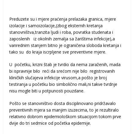
Preduzete su i mjere praćenja prelazaka granica, mjere
izolacije i samoizolacije,(zbog eksternih kretanja
stanovništva,tranzita ljudi i roba, povratka studenata i
zaposlenih iz okolnih zemalja sa žarištima infekcije),a
vanrednim stanjem bitno je ograničena sloboda kretanja i
tako su do kraja iscrpljene sve preventivne mjere.
U početku, krizni štab je tvrdio da nema zaraženih, mada
bi ispravnije bilo reći da srećom nije bilo registrovanih
kliničkih slučajeva infekcije virusom,a pošto je broj
testiranja u početku bio simbolično mali,ni takve tvrdnje
nisu mogle biti u potpunosti pouzdane.
Pošto se stanovništvo dosta disciplinovano pridržavalo
preventivnih mjera sa manjim izuzecima, to je rezultiralo
relativno dobrom epidemiološkom situacijom tokom prve
dvije do tri sedmice od početka epidemije.