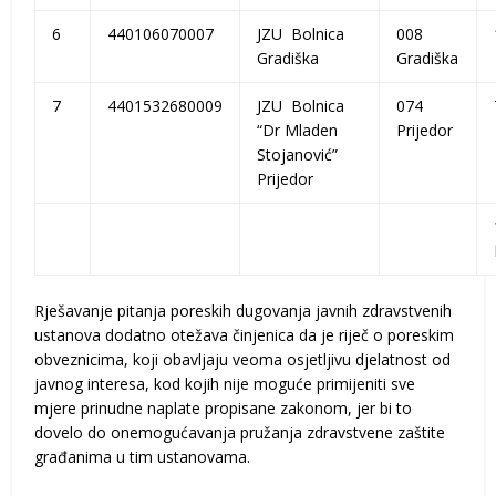
6
440106070007
JZU Bolnica
008
Gradiška
Gradiška
7
4401532680009
JZU Bolnica
074
“Dr Mladen
Prijedor
Stojanović”
Prijedor
Rješavanje pitanja poreskih dugovanja javnih zdravstvenih
ustanova dodatno otežava činjenica da je riječ o poreskim
obveznicima, koji obavljaju veoma osjetljivu djelatnost od
javnog interesa, kod kojih nije moguće primijeniti sve
mjere prinudne naplate propisane zakonom, jer bi to
dovelo do onemogućavanja pružanja zdravstvene zaštite
građanima u tim ustanovama.