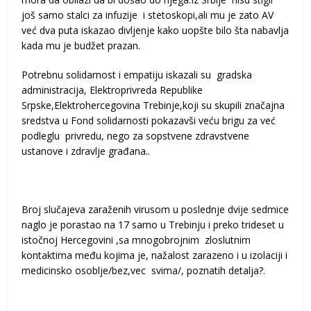
još samo stalci za infuzije i stetoskopi,ali mu je zato AV
već dva puta iskazao divljenje kako uopšte bilo šta nabavlja
kada mu je budžet prazan.
Potrebnu solidarnost i empatiju iskazali su gradska
administracija, Elektroprivreda Republike
Srpske,Elektrohercegovina Trebinje,koji su skupili značajna
sredstva u Fond solidarnosti pokazavši veću brigu za već
podleglu privredu, nego za sopstvene zdravstvene
ustanove i zdravlje građana..
Broj slučajeva zaraženih virusom u poslednje dvije sedmice
naglo je porastao na 17 samo u Trebinju i preko trideset u
istočnoj Hercegovini ,sa mnogobrojnim zloslutnim
kontaktima među kojima je, nažalost zarazeno i u izolaciji i
medicinsko osoblje/bez,vec svima/, poznatih detalja?.