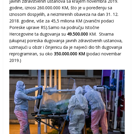
javnih zdravstvenih ustanova sa krajem novembra 2019.
godine, iznosi 260.000.000 KM, što je u poređenju sa
iznosom dospjelih, a neizmirenih obaveza na dan 31. 12.
2018. godine, više za 45,5 miliona KM (zvanični podaci
Poreske uprave RS).Samo na području Istočne
Hercegovine ta dugovanja su
49.500.000
KM. Stvarna
(ukupna) poreska dugovanja javnih zdravstvenih ustanova,
uzimajući u obzir i činjenicu da je najveći dio tih dugovanja
reprogramiran, su oko
350.000.000 KM
(podaci novembar
2019.)