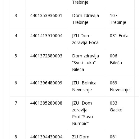
Trebinje
3
4401353936001
Dom zdravlja
107
Trebinje
Trebinje
4
4401413910004
JZU Dom
031 Foča
zdravlja Foča
5
4401372380003
Dom zdravlja
006
“Sveti Luka”
Bileća
Bileća
6
4401396480009
JZU Bolnica
069
Nevesinje
Nevesinje
7
4401385280008
JZU Dom
033
zdravlja
Gacko
Prof.”Savo
Bumbić”
8
4401394430004
ZU Dom
061