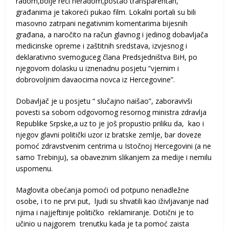
radom,bolje reci neradom,postao transparentan,
građanima je takoreći pukao film. Lokalni portali su bili
masovno zatrpani negativnim komentarima bijesnih
građana, a naročito na račun glavnog i jedinog dobavljača
medicinske opreme i zaštitnih sredstava, izvjesnog i
deklarativno svemoguceg člana Predsjedništva BiH, po
njegovom dolasku u iznenadnu posjetu “vjernim i
dobrovoljnim davaocima novca iz Hercegovine”.
Dobavljač je u posjetu “ slučajno naišao”, zaboravivši
povesti sa sobom odgovornog resornog ministra zdravlja
Republike Srpske,a uz to je još propustio priliku da, kao i
njegov glavni politički uzor iz bratske zemlje, bar doveze
pomoć zdravstvenim centrima u Istočnoj Hercegovini (a ne
samo Trebinju), sa obaveznim slikanjem za medije i nemilu
uspomenu.
Maglovita obećanja pomoći od potpuno nenadležne
osobe, i to ne prvi put, ljudi su shvatili kao iživljavanje nad
njima i najjeftinije političko reklamiranje. Dotični je to
učinio u najgorem trenutku kada je ta pomoć zaista