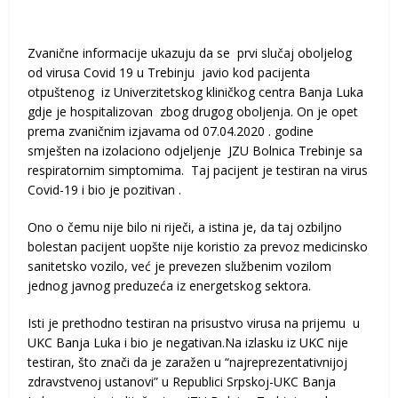
Zvanične informacije ukazuju da se prvi slučaj oboljelog
od virusa Covid 19 u Trebinju javio kod pacijenta
otpuštenog iz Univerzitetskog kliničkog centra Banja Luka
gdje je hospitalizovan zbog drugog oboljenja. On je opet
prema zvaničnim izjavama od 07.04.2020 . godine
smješten na izolaciono odjeljenje JZU Bolnica Trebinje sa
respiratornim simptomima. Taj pacijent je testiran na virus
Covid-19 i bio je pozitivan .
Ono o čemu nije bilo ni riječi, a istina je, da taj ozbiljno
bolestan pacijent uopšte nije koristio za prevoz medicinsko
sanitetsko vozilo, već je prevezen službenim vozilom
jednog javnog preduzeća iz energetskog sektora.
Isti je prethodno testiran na prisustvo virusa na prijemu u
UKC Banja Luka i bio je negativan.Na izlasku iz UKC nije
testiran, što znači da je zaražen u “najreprezentativnijoj
zdravstvenoj ustanovi” u Republici Srpskoj-UKC Banja