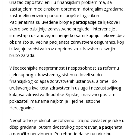
unazad zapostavljeni i u finansijskim problemima, sa
zastarjelom medicinskom opremom, dotrajalim zgradama,
zastarjelim voznim parkom i uopšte logistikom.
Pacijenatima su uvedene brojne participacije za lijekove i
skoro sve ozbiljnije zdravstvene preglede i intervencije , ili
smještaj u ustanove,oni nerijetko sami kupuju lijekove ,bez
obzira što su većina pacijenata zdravstveni osiguranici, koji
izdvajaju sredstva kroz doprinos za zdravstvo iz svojih
bruto zarada.
Višedecenijska nespremnost i nesposobnost za reformu
cjelokupnog zdravstvenog sistema doveli su do
finansijskog kolapsa zdravstvenih ustanova, a time i do
urušavanja kvaliteta zdravstvenih usluga i nezaustavljivog
kolapsa zdravstva Republike Srpske, i naravno pos vim
pokazateljima,nama najbitnije I jedine, Istočne
Hercegovine.
Neophodno je ukinuti bezobzirno i trajno zavlačenje ruke u
džep građana putem dvostrukog oporezivanja pacijenata,
a naročito penzionera. Potrebno je da se na principu