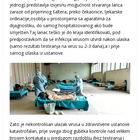
jednog) predstavlja izvjesnu mogućnost stvaranja lanca
zaraze od prijemnog šaltera, preko čekaonice, ljekarske
ordinacije,osoblja u prostorijama sa aparatima za
dijagnostiku, do samog hospitalizovanog ako bude
smješten.Taj lanac teško je do kraja identifikovati, pod
predpostavkom da se infekcija virusom utvrdi nakon ulaska
(samo rezultati testiranja na virus su 2-3 dana),a i prije
samog izlaska iz ustanove.
Zato je nekontrolisan ulazak virusa u zdravstvene ustanove
katastrofalan, prije svega zbog gubitka kontrole nad velikim
brojem kontakata u predugom razdoblju (bez testiranja i