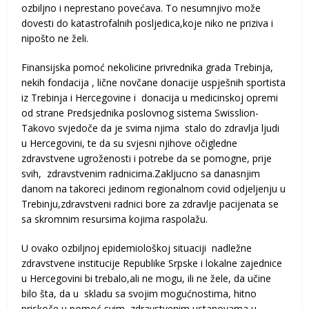
ozbiljno i neprestano povećava. To nesumnjivo može
dovesti do katastrofalnih posljedica,koje niko ne priziva i
nipošto ne želi.
Finansijska pomoć nekolicine privrednika grada Trebinja,
nekih fondacija , lične novčane donacije uspješnih sportista
iz Trebinja i Hercegovine i donacija u medicinskoj opremi
od strane Predsjednika poslovnog sistema Swisslion-
Takovo svjedoče da je svima njima stalo do zdravlja ljudi
u Hercegovini, te da su svjesni njihove očigledne
zdravstvene ugroženosti i potrebe da se pomogne, prije
svih, zdravstvenim radnicima.Zakljucno sa danasnjim
danom na takoreci jedinom regionalnom covid odjeljenju u
Trebinju,zdravstveni radnici bore za zdravlje pacijenata se
sa skromnim resursima kojima raspolažu.
U ovako ozbiljnoj epidemiološkoj situaciji nadležne
zdravstvene institucije Republike Srpske i lokalne zajednice
u Hercegovini bi trebalo,ali ne mogu, ili ne žele, da učine
bilo šta, da u skladu sa svojim mogućnostima, hitno
priskoče u pomoć svim zdravstvenim ustanovama u