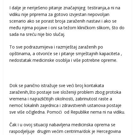
I dalje je neriješeno pitanje značajnijeg testiranja,a ni na
vidiku nije priprema za gotovo izvjestan nepovoljan
scenario ako se porast broja zaraženih nastavi i ako se
među njima pojave i oni sa težom kliničkom slikom, što do
sada na sreću nije bio slučaj.
To sve podrazumijeva i razmještaj zaraženih po
opštinama, a otvoriće se i pitanje smještajnih kapaciteta ,
nedostatak medicinske osoblja i više potrebne opreme.
Dok se panično istražuje sve veći broj kontakata
zaraženih,što postaje sve složeniji problem zbog protoka
vremena i najrazličitijih okolnosti, zabrinutost raste a
nemoć lokalnih zajednica i zdravstvenih ustanova postaje
sve više očigledna. Pomoći od Republike nema ni na vidiku.
Čak i u ovoj situaciji nabavljena medicinska oprema se
raspodjeljuje drugim većim centrima/dok je Hercegovina