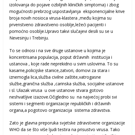
izolovanja do pojave ozbiljnih kliničkih simptoma) i zbog
mogućnosti prebrzog uspostavljanja eksponencijalne krive
broja novih nosioca virusa-klastera ,među kojima su
prvenstveno zdravstveno osoblje,ležeći pacijenti i
pomoćno osoblje.Upravo takvi slučajevi desili su se u
Nevesinju i Trebinju.
To se odnosi i na sve druge ustanove u kojima je
koncentrisana populacija, poput državnih institucija i
ustanova , koje rade neprekidno u svim uslovima. To su
kasarne,policijske stanice,zatvori, domovi za stara i
iznemogla lica,služba civilne zaštite,vatrogasne
službe,granična služba ,carinska služba, socijalne ustanove
i sl. Ulazak virusa u ove ustanove stvara gotovo
neshvatljive izazove.Očigledno su na najvećoj probi svi
sistemi i segmenti organizacije republičkih i državnih
organa,a pogotovo organizacija sistema zdravstva.
Zato je glavna preporuka svjetske zdravstvene organizacije
WHO da se što više ljudi testira na prisustvo virusa. Tako