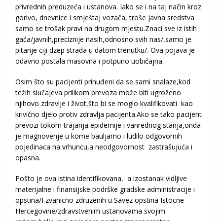
privrednih preduzeća i ustanova. Iako se i na taj način kroz
gorivo, dnevnice i smještaj vozača, troše javna sredstva
samo se trošak pravi na drugom mjestu.Znaci sve iz istih
gaća/javnih,preciznije nasih,odnosno svih nas/,samo je
pitanje ciji dzep strada u datom trenutku/. Ova pojava je
odavno postala masovna i potpuno uobičajna.
Osim što su pacijenti prinuđeni da se sami snalaze,kod
težih slučajeva prilikom prevoza može biti ugroženo
njihovo zdravlje i život,što bi se moglo kvalifikovati kao
krivično djelo protiv zdravlja pacijenta.Ako se tako pacijent
prevozi tokom trajanja epidemije i vanrednog stanja,onda
je magnovenje u kome bauljamo i ludilo odgovornih
pojedinaca na vrhuncu,a neodgovornost zastrašujuća i
opasna.
Pošto je ova istina identifikovana, a izostanak vidljive
materijalne i finansijske podrške gradske administracije i
opstina/I zvanicno zdruzenih u Savez opstina Istocne
Hercegovine/zdravstvenim ustanovama svojim