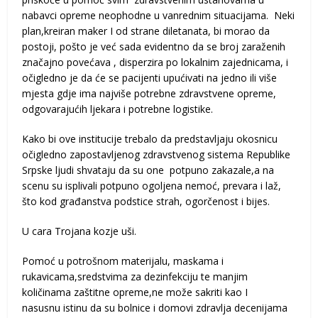
nabavci opreme neophodne u vanrednim situacijama. Neki
plan,kreiran maker I od strane diletanata, bi morao da
postoji, pošto je već sada evidentno da se broj zaraženih
značajno povećava , disperzira po lokalnim zajednicama, i
očigledno je da će se pacijenti upućivati na jedno ili više
mjesta gdje ima najviše potrebne zdravstvene opreme,
odgovarajućih ljekara i potrebne logistike.
Kako bi ove institucije trebalo da predstavljaju okosnicu
očigledno zapostavljenog zdravstvenog sistema Republike
Srpske ljudi shvataju da su one potpuno zakazale,a na
scenu su isplivali potpuno ogoljena nemoć, prevara i laž,
što kod građanstva podstice strah, ogorčenost i bijes.
U cara Trojana kozje uši.
Pomoć u potrošnom materijalu, maskama i
rukavicama,sredstvima za dezinfekciju te manjim
količinama zaštitne opreme,ne može sakriti kao I
nasusnu istinu da su bolnice i domovi zdravlja decenijama