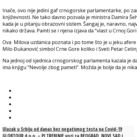
Inače, ovo nije jedini gaf crnogorske parlamentarke, po z
književnosti. Ne tako davno pozvala je ministra Damira Šeh
kada je u pitanju obrazovni sistem. Šangaj je, naravno, naj
nikako država. Pamti se i njena izjava da “vlast u Crnoj G
Ova Milova uzdanica poznata i po tome što je u jeku afere “
Milo Đukanović simbol Crne Gore koliko i Sveti Petar Cetinj
Na jednoj od sjednica crnogorskog parlamenta kazala je da j
ima knjigu “Nevolje zbog pameti”. Možda je bolje da je nikad
Ulazak u Srbiju od danas bez negativnog testa na Covid-19
GLOBTOUR d.o.o. – PJ TREBINJE vozi za BEOGRAD, NOVI SAD i