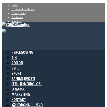
Home
Terms and conditions
Privacy Policy
Disclaimer
About us
Contact us
HERCEGOVINA
BIH
REGION
SVIJET
SPORT
ZANIMLJIVOSTI
ČITULJE/NEKROLOZI
O NAMA
MARKETING
KONTAKT
🎧 KORONA 1 UŽIVO