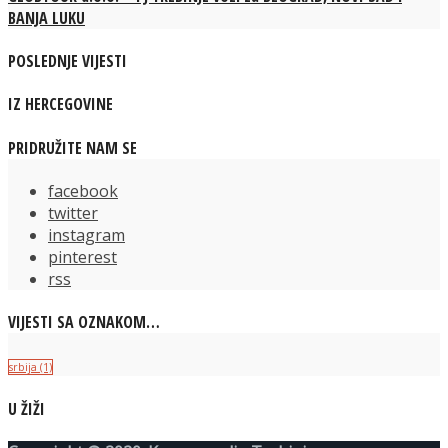
BANJA LUKU
POSLEDNJE VIJESTI
IZ HERCEGOVINE
PRIDRUŽITE NAM SE
facebook
twitter
instagram
pinterest
rss
VIJESTI SA OZNAKOM…
srbija
(1)
U ŽIŽI