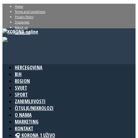
Home
Terms and conditions
Privacy Policy
Disclaimer
About us
Contact us
HERCEGOVINA
BIH
REGION
SVIJET
SPORT
ZANIMLJIVOSTI
ČITULJE/NEKROLOZI
O NAMA
MARKETING
KONTAKT
🎧 KORONA 1 UŽIVO