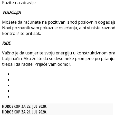
Pazite na zdravlje.
VODOLIJA
Možete da računate na pozitivan ishod poslovnih događaja n
Novi poznanik vam pokazuje osjećanja, a ni vi niste ravno
kontrolišite pritisak.
RIBE
Važno je da usmjerite svoju energiju u konstruktivnom pra
bolji način. Ako želite da se dese neke promjene po pitan
treba i da radite. Prijaće vam odmor.
HOROSKOP ZA 23. JUL 2020.
HOROSKOP ZA 21. JUL 2020.