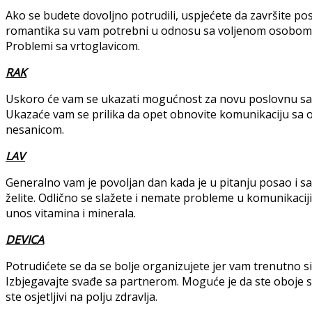
Ako se budete dovoljno potrudili, uspjećete da završite po
romantika su vam potrebni u odnosu sa voljenom osobom 
Problemi sa vrtoglavicom.
RAK
Uskoro će vam se ukazati mogućnost za novu poslovnu sar
Ukazaće vam se prilika da opet obnovite komunikaciju sa 
nesanicom.
LAV
Generalno vam je povoljan dan kada je u pitanju posao i s
želite. Odlično se slažete i nemate probleme u komunikacij
unos vitamina i minerala.
DEVICA
Potrudićete se da se bolje organizujete jer vam trenutno sit
Izbjegavajte svađe sa partnerom. Moguće je da ste oboje skl
ste osjetljivi na polju zdravlja.