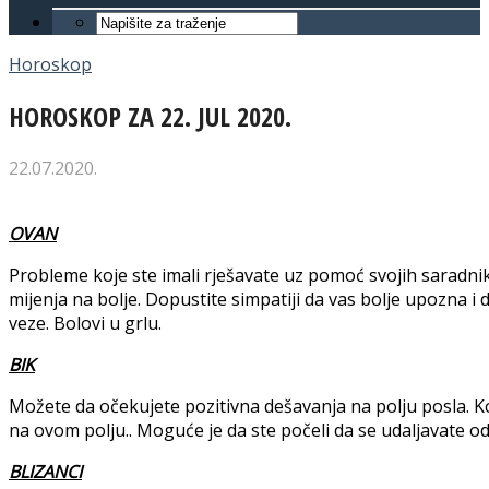
Horoskop
HOROSKOP ZA 22. JUL 2020.
22.07.2020.
OVAN
Probleme koje ste imali rješavate uz pomoć svojih saradnik
mijenja na bolje. Dopustite simpatiji da vas bolje upozna i 
veze. Bolovi u grlu.
BIK
Možete da očekujete pozitivna dešavanja na polju posla. 
na ovom polju.. Moguće je da ste počeli da se udaljavate od
BLIZANCI