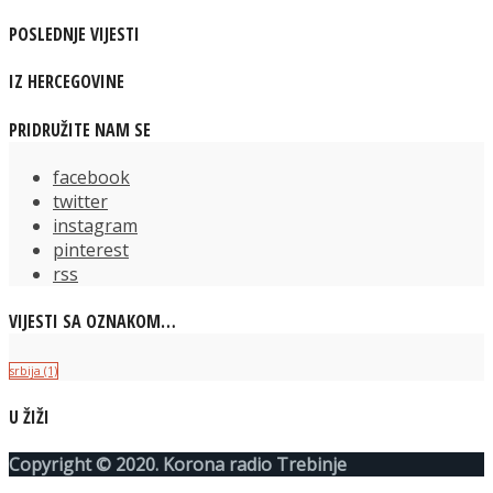
POSLEDNJE VIJESTI
IZ HERCEGOVINE
PRIDRUŽITE NAM SE
facebook
twitter
instagram
pinterest
rss
VIJESTI SA OZNAKOM…
srbija
(1)
U ŽIŽI
Copyright © 2020. Korona radio Trebinje