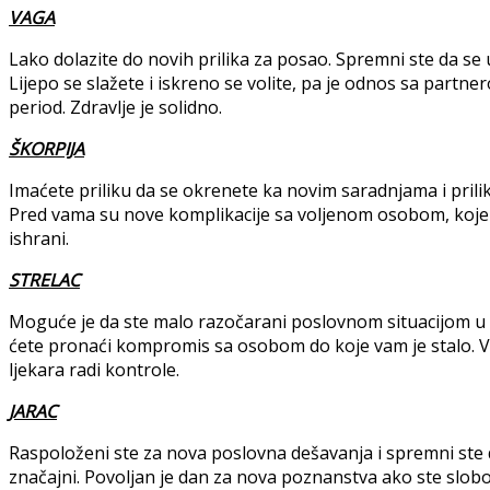
VAGA
Lako dolazite do novih prilika za posao. Spremni ste da se
Lijepo se slažete i iskreno se volite, pa je odnos sa part
period. Zdravlje je solidno.
ŠKORPIJA
Imaćete priliku da se okrenete ka novim saradnjama i prili
Pred vama su nove komplikacije sa voljenom osobom, koje 
ishrani.
STRELAC
Moguće je da ste malo razočarani poslovnom situacijom u 
ćete pronaći kompromis sa osobom do koje vam je stalo. Va
ljekara radi kontrole.
JARAC
Raspoloženi ste za nova poslovna dešavanja i spremni ste d
značajni. Povoljan je dan za nova poznanstva ako ste slobo