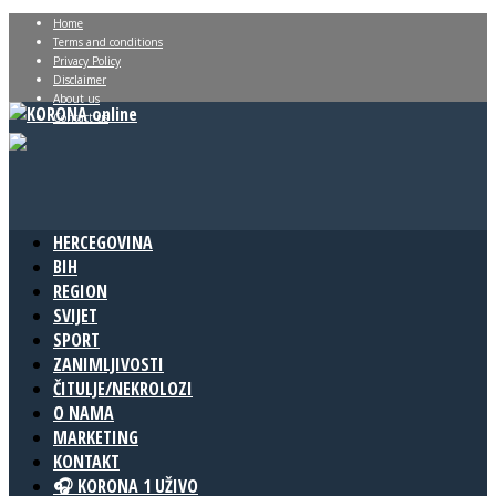
Home
Terms and conditions
Privacy Policy
Disclaimer
About us
Contact us
HERCEGOVINA
BIH
REGION
SVIJET
SPORT
ZANIMLJIVOSTI
ČITULJE/NEKROLOZI
O NAMA
MARKETING
KONTAKT
🎧 KORONA 1 UŽIVO