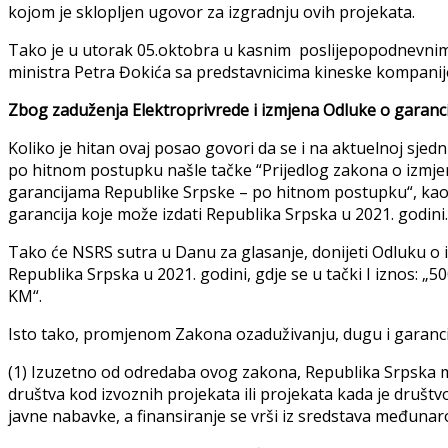
kojom je sklopljen ugovor za izgradnju ovih projekata.
Tako je u utorak 05.oktobra u kasnim poslijepopodnevni
ministra Petra Đokića sa predstavnicima kineske kompanij
Zbog zaduženja Elektroprivrede i izmjena Odluke o garanci
Koliko je hitan ovaj posao govori da se i na aktuelnoj sje
po hitnom postupku našle tačke “Prijedlog zakona o izmj
garancijama Republike Srpske – po hitnom postupku“, kao 
garancija koje može izdati Republika Srpska u 2021. godini.
Tako će NSRS sutra u Danu za glasanje, donijeti Odluku o 
Republika Srpska u 2021. godini, gdje se u tački I iznos: „50
KM“.
Isto tako, promjenom Zakona ozaduživanju, dugu i garancija
(1) Izuzetno od odredaba ovog zakona, Republika Srpska m
društva kod izvoznih projekata ili projekata kada je dru
javne nabavke, a finansiranje se vrši iz sredstava međunarod