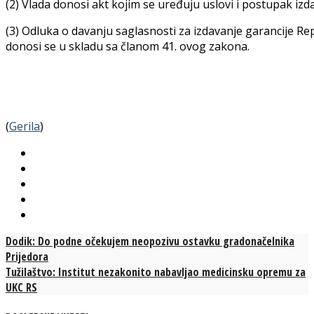
(2) Vlada donosi akt kojim se uređuju uslovi i postupak izda
(3) Odluka o davanju saglasnosti za izdavanje garancije Rep
donosi se u skladu sa članom 41. ovog zakona.
(
Gerila
)
Dodik: Do podne očekujem neopozivu ostavku gradonačelnika
Prijedora
Tužilaštvo: Institut nezakonito nabavljao medicinsku opremu za
UKC RS