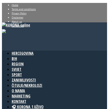
Home
Terms and conditions
Privacy Policy
Disclaimer
About us
Contact us
HERCEGOVINA
BIH
REGION
SVIJET
SPORT
ZANIMLJIVOSTI
ČITULJE/NEKROLOZI
O NAMA
MARKETING
KONTAKT
🎧 KORONA 1 UŽIVO