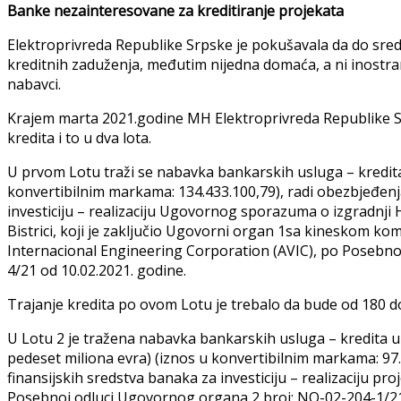
Banke nezainteresovane za kreditiranje projekata
Elektroprivreda Republike Srpske je pokušavala da do sre
kreditnih zaduženja, međutim nijedna domaća, a ni inostran
nabavci.
Krajem marta 2021.godine MH Elektroprivreda Republike Sr
kredita i to u dva lota.
U prvom Lotu traži se nabavka bankarskih usluga – kredita
konvertibilnim markama: 134.433.100,79), radi obezbjeđenja
investiciju – realizaciju Ugovornog sporazuma o izgradnji Hi
Bistrici, koji je zaključio Ugovorni organ 1sa kineskom 
Internacional Engineering Corporation (AVIC), po Posebno
4/21 od 10.02.2021. godine.
Trajanje kredita po ovom Lotu je trebalo da bude od 180 d
U Lotu 2 je tražena nabavka bankarskih usluga – kredita u
pedeset miliona evra) (iznos u konvertibilnim markama: 97.
finansijskih sredstva banaka za investiciju – realizaciju pr
Posebnoj odluci Ugovornog organa 2 broj: NO-02-204-1/21 