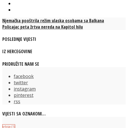
Njemačka pooštrila režim ulaska osobama sa Balkana
Policajac peta žrtva nereda na Kapitol hilu
POSLEDNJE VIJESTI
IZ HERCEGOVINE
PRIDRUŽITE NAM SE
facebook
twitter
instagram
pinterest
rss
VIJESTI SA OZNAKOM…
srbija
(1)