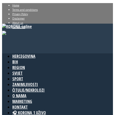
Home
Terms and conditions
Privacy Policy
Disclaimer
About us
Contact us
HERCEGOVINA
BIH
REGION
SVIJET
SPORT
ZANIMLJIVOSTI
ČITULJE/NEKROLOZI
O NAMA
MARKETING
KONTAKT
🎧 KORONA 1 UŽIVO