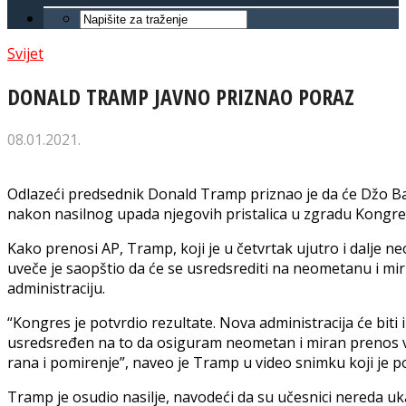
Svijet
DONALD TRAMP JAVNO PRIZNAO PORAZ
08.01.2021.
Odlazeći predsednik Donald Tramp priznao je da će Džo Ba
nakon nasilnog upada njegovih pristalica u zgradu Kongre
Kako prenosi AP, Tramp, koji je u četvrtak ujutro i dalje n
uveče je saopštio da će se usredsrediti na neometanu i mir
administraciju.
“Kongres je potvrdio rezultate. Nova administracija će biti
usredsređen na to da osiguram neometan i miran prenos vla
rana i pomirenje”, naveo je Tramp u video snimku koji je po
Tramp je osudio nasilje, navodeći da su učesnici nereda uka