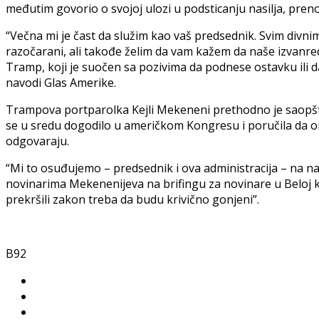
međutim govorio o svojoj ulozi u podsticanju nasilja, preno
“Večna mi je čast da služim kao vaš predsednik. Svim divn
razočarani, ali takođe želim da vam kažem da naše izvanre
Tramp, koji je suočen sa pozivima da podnese ostavku ili
navodi Glas Amerike.
Trampova portparolka Kejli Mekeneni prethodno je saopštil
se u sredu dogodilo u američkom Kongresu i poručila da oni
odgovaraju.
“Mi to osuđujemo – predsednik i ova administracija – na naj
novinarima Mekenenijeva na brifingu za novinare u Beloj kući
prekršili zakon treba da budu krivično gonjeni”.
B92