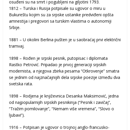
osuđeni su na smrt i pogubljeni na giljotini 1793.
1812 – Turska i Rusija potpisale su ugovor o miru u
Bukureštu kojim su za srpske ustanike predviđeni opšta
amnestija i pregovori sa turskim vlastima o autonomiji
Srbije.
1881 – U okolini Berlina pušten je u saobraćaj prvi električni
tramvaj.
1898 – Rođen je srpski pesnik, putopisac i diplomata
Rastko Petrović. Pripadao je prvoj generaciji srpskih
modernista, a njegova zbirka pesama “Otkrovenje” smatra
se jednim od najznačajnijih dela srpske poezije između dva
svetska rata.
1898 – Rodjena je književnica Desanka Maksimović, jedna
od najpopularnijih srpskih pesnikinja (“Pesnik i zavičaj”,
“Tražim pomilovanje”, “Nemam više vremena”, “Slovo o
ljubavi”).
1916 – Potpisan je ugovor o trojnoj anglo-francusko-