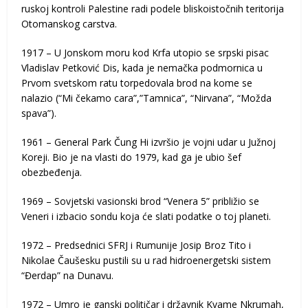
ruskoj kontroli Palestine radi podele bliskoistočnih teritorija
Otomanskog carstva.
1917 – U Jonskom moru kod Krfa utopio se srpski pisac
Vladislav Petković Dis, kada je nemačka podmornica u
Prvom svetskom ratu torpedovala brod na kome se
nalazio (“Mi čekamo cara”,”Tamnica”, “Nirvana”, “Možda
spava”).
1961 – General Park Čung Hi izvršio je vojni udar u Južnoj
Koreji. Bio je na vlasti do 1979, kad ga je ubio šef
obezbeđenja.
1969 – Sovjetski vasionski brod “Venera 5” približio se
Veneri i izbacio sondu koja će slati podatke o toj planeti.
1972 – Predsednici SFRJ i Rumunije Josip Broz Tito i
Nikolae Čaušesku pustili su u rad hidroenergetski sistem
“Đerdap” na Dunavu.
1972 – Umro je ganski političar i državnik Kvame Nkrumah,