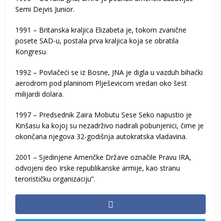
Semi Dejvis Junior.
1991 – Britanska kraljica Elizabeta je, tokom zvanične
posete SAD-u, postala prva kraljica koja se obratila
Kongresu.
1992 – Povlačeći se iz Bosne, JNA je digla u vazduh bihaćki
aerodrom pod planinom Plješevicom vredan oko šest
milijardi dolara.
1997 – Predsednik Zaira Mobutu Sese Seko napustio je
Kinšasu ka kojoj su nezadrživo nadirali pobunjenici, čime je
okončana njegova 32-godišnja autokratska vladavina.
2001 – Sjedinjene Američke Države označile Pravu IRA,
odvojeni deo Irske republikanske armije, kao stranu
terorističku organizaciju”.