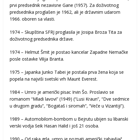
prvi predsednik nezavisne Gane (1957). Za doživotnog
predsednika proglašen je 1962, ali je državnim udarom
1966. oboren sa vlasti.
1974 – Skupština SFRJ proglasila je Josipa Broza Tita za
doživotnog predsednika države.
1974 – Helmut Šmit je postao kancelar Zapadne Nemačke
posle ostavke Vilija Branta.
1975 – Japanka Junko Tabei je postala prva žena koja se
popela na najviši svetski vrh Maunt Everest.
1984 – Umro je američki pisac Irvin Šo. Proslavio se
romanom “Mladi lavovi” (1949) (“Lusi Kraun”, “Dve sedmice
u drugom gradu”, “Bogataš i siromah”, “Veče u Vizantiji”).
1989 – Automobilom-bombom u Bejrutu ubijen su libanski
verski vodja šeik Hasan Halid i još 21 osoba.
1990 – Od raka grla, umro je poznati američki zabavljač