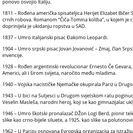
ponovo osvojio Italiju.
1811 – Rođena američka spisateljica Herijet Elizabet Bičer
crnih robova. Romanom “Čiča-Tomina koliba”, u kojem je cr
doprinijela je ukidanju ropstva u SAD.
1837 – Umro italijanski pisac Đakomo Leopardi.
1904 – Umro srpski pisac Jovan Jovanović – Zmaj, član Srpsk
invencije.
1928 – Rođen argentinski revolucionar Ernesto Če Gevara, k
Americi, ali i širom svijeta, naročito među mladima.
1940 – Vojska nacističke Njemačke okupirala Pariz u Drug
1943 – U bici na Sutjesci u Drugom svjetskom ratu poginuo 
Veselin Masleša, narodni heroj, koji se kao gimnazijalac ukl
1946 – Umro škotski pronalazač DŽon Logi Berd, pionir televi
slike kao crno-bijele siluete, a 1925. kao slike sa polutonov
1962 – U Parizu osnovana Evropska organizacija za istraži