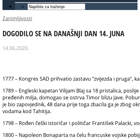
Zanimljivosti
DOGODILO SE NA DANAŠNJI DAN 14. JUNA
14.06.2020.
1777 – Kongres SAD prihvatio zastavu “zvijezda i pruga”, 
1789 – Engleski kapetan Vilijam Blaj sa 18 pristalica, poslij
pređenih milja, domogao se ostrva Timor blizu Jave. Pobun
je bio zapovjednik, 48 dana prije toga zbacila ga je zbog okr
vodama kod Tahitija.
1798 – Rođen češki istoričar i političar František Palacki, 
1800 – Napoleon Bonaparta na čelu francuske vojske pobij