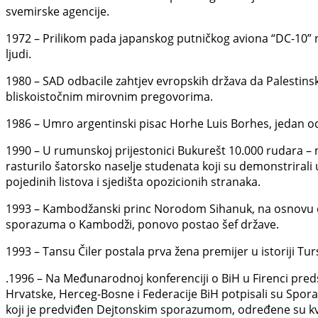
svemirske agencije.
1972 – Prilikom pada japanskog putničkog aviona “DC-10” 
ljudi.
1980 – SAD odbacile zahtjev evropskih država da Palestins
bliskoistočnim mirovnim pregovorima.
1986 – Umro argentinski pisac Horhe Luis Borhes, jedan od 
1990 – U rumunskoj prijestonici Bukurešt 10.000 rudara – na
rasturilo šatorsko naselje studenata koji su demonstrirali 
pojedinih listova i sjedišta opozicionih stranaka.
1993 – Kambodžanski princ Norodom Sihanuk, na osnovu do
sporazuma o Kambodži, ponovo postao šef države.
1993 – Tansu Čiler postala prva žena premijer u istoriji Tur
.1996 – Na Međunarodnoj konferenciji o BiH u Firenci preds
Hrvatske, Herceg-Bosne i Federacije BiH potpisali su Spo
koji je predviđen Dejtonskim sporazumom, određene su kv