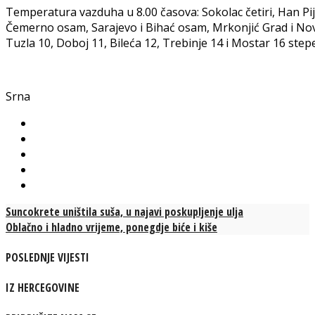
Temperatura vazduha u 8.00 časova: Sokolac četiri, Han Pij
Čemerno osam, Sarajevo i Bihać osam, Mrkonjić Grad i Novi G
Tuzla 10, Doboj 11, Bileća 12, Trebinje 14 i Mostar 16 stepe
Srna
Suncokrete uništila suša, u najavi poskupljenje ulja
Oblačno i hladno vrijeme, ponegdje biće i kiše
POSLEDNJE VIJESTI
IZ HERCEGOVINE