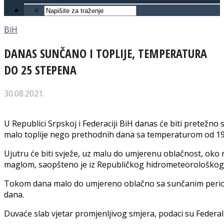
BiH
DANAS SUNČANO I TOPLIJE, TEMPERATURA
DO 25 STEPENA
30.08.2021.
U Republici Srpskoj i Federaciji BiH danas će biti pretežn
malo toplije nego prethodnih dana sa temperaturom od 19 
Ujutru će biti svježe, uz malu do umjerenu oblačnost, oko r
maglom, saopšteno je iz Republičkog hidrometeorološkog
Tokom dana malo do umjereno oblačno sa sunčanim period
dana.
Duvaće slab vjetar promjenljivog smjera, podaci su Feder