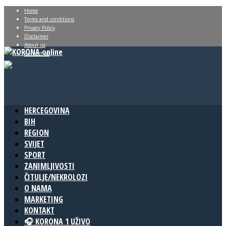
Home
Terms and conditions
Privacy Policy
Disclaimer
About us
Contact us
HERCEGOVINA
BIH
REGION
SVIJET
SPORT
ZANIMLJIVOSTI
ČITULJE/NEKROLOZI
O NAMA
MARKETING
KONTAKT
🎧 KORONA 1 UŽIVO