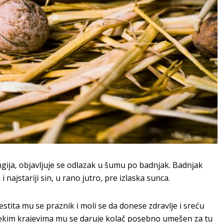
gija, objavljuje se odlazak u šumu po badnjak. Badnjak
 najstariji sin, u rano jutro, pre izlaska sunca.
estita mu se praznik i moli se da donese zdravlje i sreću
 nekim krajevima mu se daruje kolač posebno umešen za tu