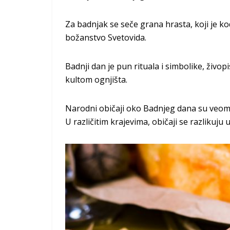
Za badnjak se seče grana hrasta, koji je k
božanstvo Svetovida.
Badnji dan je pun rituala i simbolike, živop
kultom ognjišta.
Narodni običaji oko Badnjeg dana su veoma 
U različitim krajevima, običaji se razlikuj