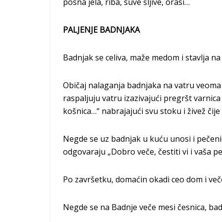
posna jela, riba, suve šljive, orasi…
PALJENJE BADNJAKA
Badnjak se celiva, maže medom i stavlja na 
Običaj nalaganja badnjaka na vatru veoma 
raspaljuju vatru izazivajući pregršt varnica i
košnica…“ nabrajajući svu stoku i živež čije
Negde se uz badnjak u kuću unosi i pečenica
odgovaraju „Dobro veče, čestiti vi i vaša pe
Po završetku, domaćin okadi ceo dom i večer
Negde se na Badnje veče mesi česnica, ba