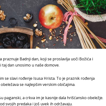
 praznuje Badnji dan, koji se proslavlja uoči Božića i
oji taj dan unosimo u naše domove.
im se slavi rođenje Isusa Hrista. To je praznik rođenja
av obeležava se najlepšim verskim običajima.
u paganski, a crkva im je kasnije dala hrišćansko obeležje.
od svojih predaka i još uvek ih održavaju.