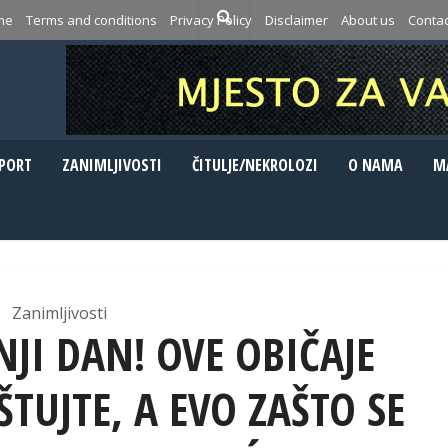
me
Terms and conditions
Privacy Policy
Disclaimer
About us
Contac
PORT
ZANIMLJIVOSTI
ČITULJE/NEKROLOZI
O NAMA
M
Zanimljivosti
JI DAN! OVE OBIČAJE
TUJTE, A EVO ZAŠTO SE