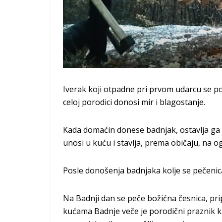
Iverak koji otpadne pri prvom udarcu se pok
celoj porodici donosi mir i blagostanje.
Kada domaćin donese badnjak, ostavlja ga 
unosi u kuću i stavlja, prema običaju, na og
Posle donošenja badnjaka kolje se pečenica
Na Badnji dan se peče božićna česnica, p
kućama Badnje veče je porodični praznik 