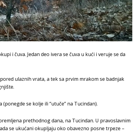
upi i čuva. Jedan deo ivera se čuva u kući i veruje se da
pored ulaznih vrata, a tek sa prvim mrakom se badnjak
njište.
 (ponegde se kolje ili “utuče” na Tucindan).
ripremljena prethodnog dana, na Tucindan. U pravoslavnim
kada se ukućani okupljaju oko obavezno posne trpeze –