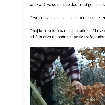
priliku. Drvo se ne sme dodirnuti golim ruk
Drvo se uvek zasecalo sa istočne strane jer
Onaj ko je sekao badnjak, trudio se “da se d
tri. Ako drvo ne padne ni posle trećeg udar