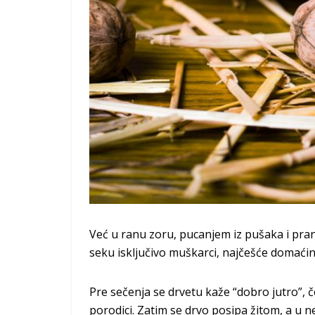
Već u ranu zoru, pucanjem iz pušaka i pran
seku isključivo muškarci, najčešće domaćin i
Pre sečenja se drvetu kaže “dobro jutro”, č
porodici. Zatim se drvo posipa žitom, a u