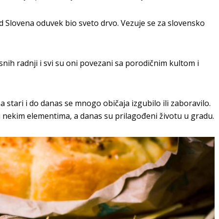
od Slovena oduvek bio sveto drvo. Vezuje se za slovensko
isnih radnji i svi su oni povezani sa porodičnim kultom i
stari i do danas se mnogo običaja izgubilo ili zaboravilo.
u u nekim elementima, a danas su prilagođeni životu u gradu.