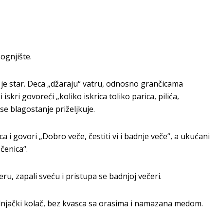
ognjište.
je star. Deca „džaraju“ vatru, odnosno grančicama
 iskri govoreći „koliko iskrica toliko parica, pilića,
 se blagostanje priželjkuje.
 i govori „Dobro veče, čestiti vi i badnje veče“, a ukućani
čenica“.
u, zapali sveću i pristupa se badnjoj večeri.
dnjački kolač, bez kvasca sa orasima i namazana medom.