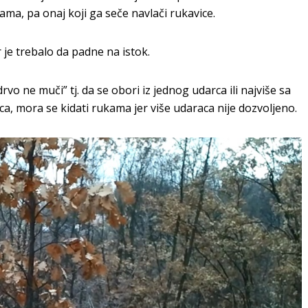
ama, pa onaj koji ga seče navlači rukavice.
 je trebalo da padne na istok.
rvo ne muči” tj. da se obori iz jednog udarca ili najviše sa
ca, mora se kidati rukama jer više udaraca nije dozvoljeno.