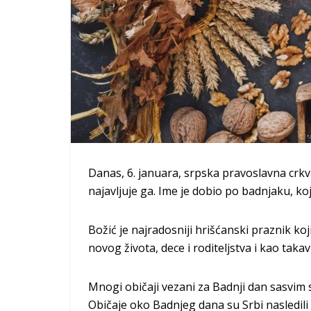
Danas, 6. januara, srpska pravoslavna crkva
najavljuje ga. Ime je dobio po badnjaku, k
Božić je najradosniji hrišćanski praznik koj
novog života, dece i roditeljstva i kao tak
Mnogi običaji vezani za Badnji dan sasvim s
Običaje oko Badnjeg dana su Srbi nasledili 