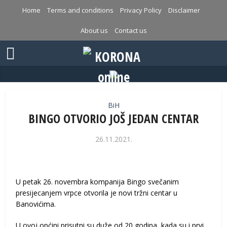
Home
Terms and conditions
Privacy Policy
Disclaimer
About us
Contact us
BiH
BINGO OTVORIO JOŠ JEDAN CENTAR
26.11.2021.
U petak 26. novembra kompanija Bingo svečanim
presijecanjem vrpce otvorila je novi tržni centar u
Banovićima.
U ovoj općini prisutni su duže od 20 godina, kada su i prvi