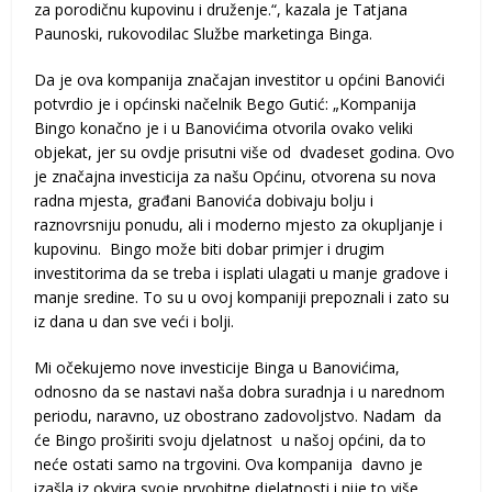
za porodičnu kupovinu i druženje.“, kazala je Tatjana
Paunoski, rukovodilac Službe marketinga Binga.
Da je ova kompanija značajan investitor u općini Banovići
potvrdio je i općinski načelnik Bego Gutić: „Kompanija
Bingo konačno je i u Banovićima otvorila ovako veliki
objekat, jer su ovdje prisutni više od dvadeset godina. Ovo
je značajna investicija za našu Općinu, otvorena su nova
radna mjesta, građani Banovića dobivaju bolju i
raznovrsniju ponudu, ali i moderno mjesto za okupljanje i
kupovinu. Bingo može biti dobar primjer i drugim
investitorima da se treba i isplati ulagati u manje gradove i
manje sredine. To su u ovoj kompaniji prepoznali i zato su
iz dana u dan sve veći i bolji.
Mi očekujemo nove investicije Binga u Banovićima,
odnosno da se nastavi naša dobra suradnja i u narednom
periodu, naravno, uz obostrano zadovoljstvo. Nadam da
će Bingo proširiti svoju djelatnost u našoj općini, da to
neće ostati samo na trgovini. Ova kompanija davno je
izašla iz okvira svoje prvobitne djelatnosti i nije to više