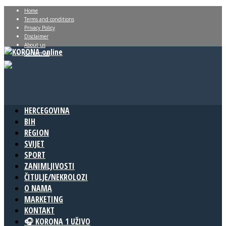
Home
Terms and conditions
Privacy Policy
Disclaimer
About us
Contact us
HERCEGOVINA
BIH
REGION
SVIJET
SPORT
ZANIMLJIVOSTI
ČITULJE/NEKROLOZI
O NAMA
MARKETING
KONTAKT
🎧 KORONA 1 UŽIVO