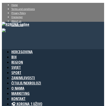
Home
Terms and conditions
Privacy Policy
Disclaimer
About us
Contact us
HERCEGOVINA
BIH
REGION
SVIJET
SPORT
ZANIMLJIVOSTI
ČITULJE/NEKROLOZI
O NAMA
MARKETING
KONTAKT
🎧 KORONA 1 UŽIVO