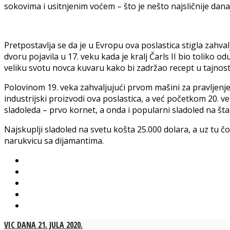
sokovima i usitnjenim voćem – što je nešto najsličnije dan
Pretpostavlja se da je u Evropu ova poslastica stigla zahv
dvoru pojavila u 17. veku kada je kralj Čarls II bio toliko o
veliku svotu novca kuvaru kako bi zadržao recept u tajnost
Polovinom 19. veka zahvaljujući prvom mašini za pravljenje
industrijski proizvodi ova poslastica, a već početkom 20. veka
sladoleda – prvo kornet, a onda i popularni sladoled na šta
Najskuplji sladoled na svetu košta 25.000 dolara, a uz tu č
narukvicu sa dijamantima.
VIC DANA 21. JULA 2020.