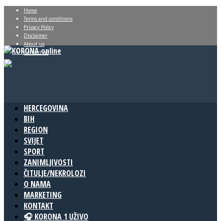
Home
Terms and conditions
Privacy Policy
Disclaimer
About us
Contact us
HERCEGOVINA
BIH
REGION
SVIJET
SPORT
ZANIMLJIVOSTI
ČITULJE/NEKROLOZI
O NAMA
MARKETING
KONTAKT
🎧 KORONA 1 UŽIVO