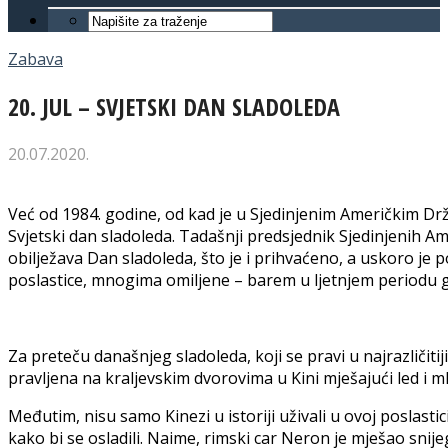
Zabava
20. JUL – SVJETSKI DAN SLADOLEDA
20.07.2020.
Već od 1984. godine, od kad je u Sjedinjenim Američkim Drž
Svjetski dan sladoleda. Tadašnji predsjednik Sjedinjenih Am
obilježava Dan sladoleda, što je i prihvaćeno, a uskoro je p
poslastice, mnogima omiljene – barem u ljetnjem periodu 
Za preteču današnjeg sladoleda, koji se pravi u najrazličiti
pravljena na kraljevskim dvorovima u Kini mješajući led i ml
Međutim, nisu samo Kinezi u istoriji uživali u ovoj poslastici,
kako bi se osladili. Naime, rimski car Neron je mješao snij