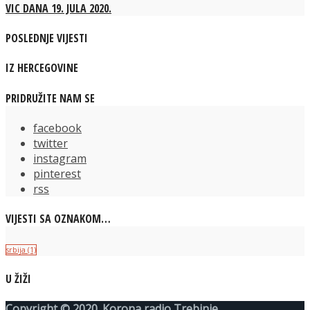
VIC DANA 19. JULA 2020.
POSLEDNJE VIJESTI
IZ HERCEGOVINE
PRIDRUŽITE NAM SE
facebook
twitter
instagram
pinterest
rss
VIJESTI SA OZNAKOM…
srbija
(1)
U ŽIŽI
Copyright © 2020. Korona radio Trebinje